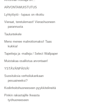
ARVONTAMUISTUTUS
Lyhtylöytö - lupaus on rikottu
Vieraat, teretulemast! Vierashuoneen
parannusta
Tauluntekele
Meno menee mahrottomaksi! Taas
kukkia!
Tapetteja ja -malleja / Select Wallpaper
Muistakaa osallistua arvontaan!
YSTÄVÄNPÄIVÄ!
Suosituksia verhoilukankaan
pesuaineeksi?
Kodinhoitohuoneeseen pyykkitelineitä
Pinkin rakastajille Ikeasta
työhuoneeseen