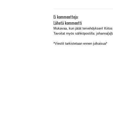
Ei kommentteja:
Lähetä kommentti
Mukavaa, kun jätät tervehdyksen! Kiitos 
Tavoitat myös sähköpostilla: johanna[a]tal
*Viestit tarkistetaan ennen julkaisua*