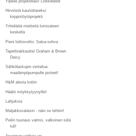
Ylpeile projektillasi! Linkkibileet
Hirviöstä kaunottareksi:
kirppislöytöprojekti
Yrtteliäitä mietteitä lumisateen
keskeltä
Pieni loittovoitto: Salsa-sohva
Tapettirakkautta! Graham & Brown
Darcy
Sähkölaskujen vertailua:
maalämpöpumpulle pisteet!
H&M alesta kotiin
Häätö möykkytyynyille!
Lahjuksia
Maljakkovalaisin - näin se tehtiin!
Peilin tuunaus valmis, valkoinen siitä
tuli!
Arvonnan voittaja on...