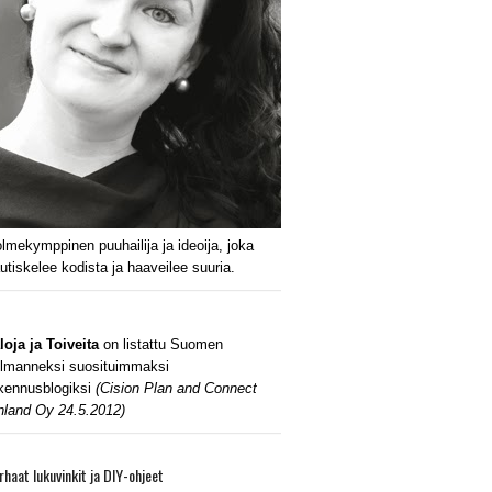
lmekymppinen puuhailija ja ideoija, joka
utiskelee kodista ja haaveilee suuria.
loja ja Toiveita
on listattu Suomen
lmanneksi suosituimmaksi
kennusblogiksi
(Cision Plan and Connect
nland Oy 24.5.2012)
rhaat lukuvinkit ja DIY-ohjeet