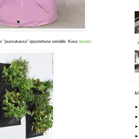
yös "pussukassa" ripustettuna seinälle. Kuva
lainattu
Ar