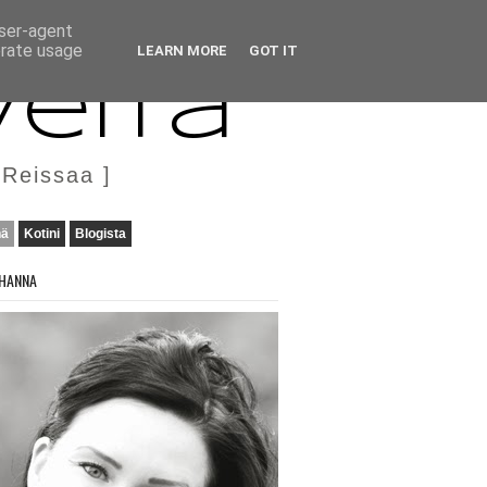
user-agent
erate usage
LEARN MORE
GOT IT
veita
 Reissaa ]
nä
Kotini
Blogista
HANNA