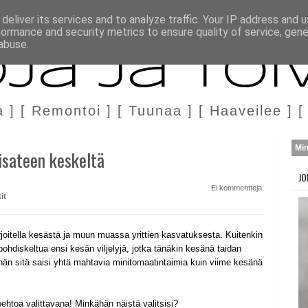
H
MARKKINOINTI & YHTEISTYÖ
deliver its services and to analyze traffic. Your IP address and 
formance and security metrics to ensure quality of service, gen
abuse.
ja ja Toi
a ] [ Remontoi ] [ Tuunaa ] [ Haaveilee ] [
Mi
misateen keskeltä
JO
Ei kommentteja:
tit
irjoitella kesästä ja muun muassa yrittien kasvatuksesta. Kuitenkin
pohdiskeltua ensi kesän viljelyjä, jotka tänäkin kesänä taidan
tähän sitä saisi yhtä mahtavia minitomaatintaimia kuin viime kesänä
htoa valittavana! Minkähän näistä valitsisi?