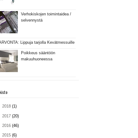
Verhokiskojen toimintaidea /
selvennystä
ARVONTA: Lippuja tarjolla Kevätmessuille
Poikkeus sääntöön
makuuhuoneessa
kisto
►
2018
(1)
►
2017
(20)
►
2016
(46)
►
2015
(6)