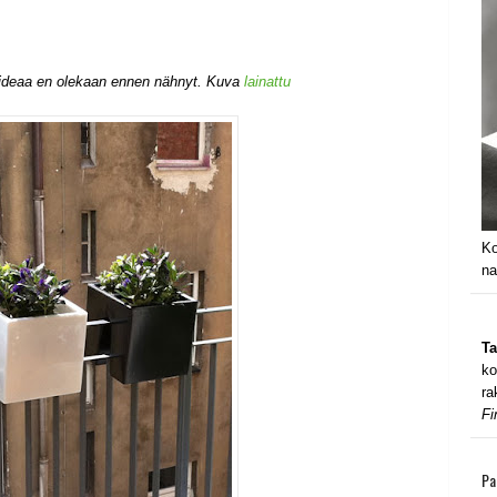
a ideaa en olekaan ennen nähnyt. Kuva
lainattu
Ko
na
Ta
ko
ra
Fi
Pa