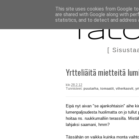
BLOGI
TÄÄLTÄ KANNATTAA OSTAA
DIY IN ENGLIS
This site uses cookies from Google to 
are shared with Google along with per
statistics, and to detect and address 
Talo
[ Sisusta
Yrtteliäitä mietteitä lu
klo
28.2.12
Tunnisteet:
puutarha
,
tomaatit
,
viherkasvit
,
yr
Eipä nyt aivan "se ajankohtaisin" aihe k
lumenpaljoudesta huolimatta on jo tullut 
hoitaa ns. ruukkumalliin terassilla. Mis
lahjaksi saamani, hmm?
Tässähän on vaikka kuinka monta vaihtoe