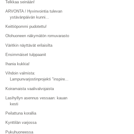
Telkkaa seinään!
ARVONTA / Hyvinvointia tulevan
ystävänpäivän kunni...
Keittiöpommi pudotettu!
Olohuoneen näkymätön romuvarasto
Väritkin näyttävät erilaisilta
Ensimmäiset tulppaanit
Ihania kukkia!
Vihdoin valmista:
Lampunvarjostinprojekti "inspire...
Koiramaista vaalivalvojaista
Lasihyllyn asennus vessaan: kauan
kesti
Peilattuna korallia
Kynttilän varjossa
Pukuhuoneessa