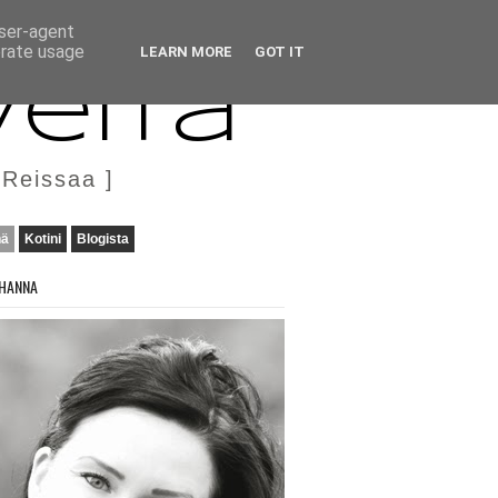
user-agent
erate usage
LEARN MORE
GOT IT
veita
 Reissaa ]
nä
Kotini
Blogista
HANNA