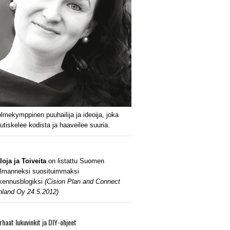
lmekymppinen puuhailija ja ideoija, joka
utiskelee kodista ja haaveilee suuria.
loja ja Toiveita
on listattu Suomen
lmanneksi suosituimmaksi
kennusblogiksi
(Cision Plan and Connect
nland Oy 24.5.2012)
rhaat lukuvinkit ja DIY-ohjeet