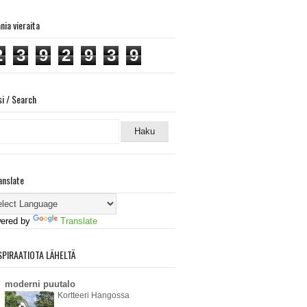
ania vieraita
2
3
9
2
9
3
9
si / Search
anslate
ered by
Translate
SPIRAATIOTA LÄHELTÄ
moderni puutalo
Kortteeri Hangossa