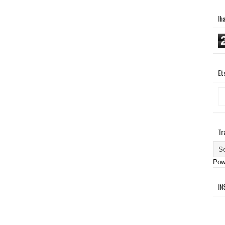
Ih
Et
Tr
Pow
IN