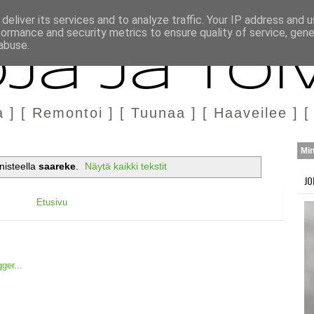
H
MARKKINOINTI & YHTEISTYÖ
deliver its services and to analyze traffic. Your IP address and 
formance and security metrics to ensure quality of service, gen
abuse.
ja ja Toi
a ] [ Remontoi ] [ Tuunaa ] [ Haaveilee ] [
Mi
nnisteella
saareke
.
Näytä kaikki tekstit
JO
Etusivu