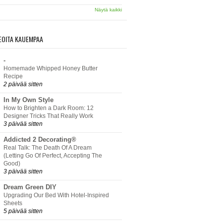
Näytä kaikki
EOITA KAUEMPAA
-
Homemade Whipped Honey Butter
Recipe
2 päivää sitten
In My Own Style
How to Brighten a Dark Room: 12
Designer Tricks That Really Work
3 päivää sitten
Addicted 2 Decorating®
Real Talk: The Death Of A Dream
(Letting Go Of Perfect, Accepting The
Good)
3 päivää sitten
Dream Green DIY
Upgrading Our Bed With Hotel-Inspired
Sheets
5 päivää sitten