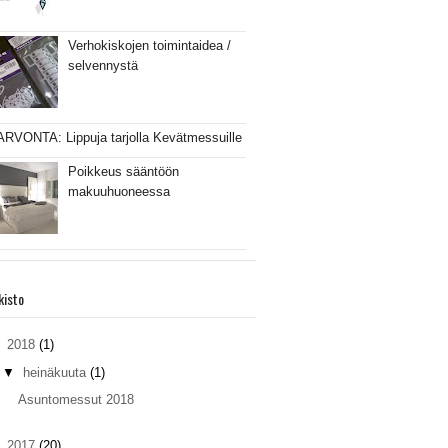
Verhokiskojen toimintaidea /
selvennystä
ARVONTA: Lippuja tarjolla Kevätmessuille
Poikkeus sääntöön
makuuhuoneessa
kisto
▼
2018
(1)
▼
heinäkuuta
(1)
Asuntomessut 2018
►
2017
(20)