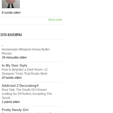
8 vuotta sitten
Näytä kaikki
EOITA KAUEMPAA
-
Homemade Whipped Honey Butter
Recipe
34 minuuttia sitten
In My Own Style
How to Brighten a Dark Room: 12
Designer Tricks That Really Work
20 tuntia sitten
Addicted 2 Decorating®
Real Talk: The Death Of A Dream
(Letting Go Of Perfect, Accepting The
Good)
1 päivä sitten
Pretty Handy Girl