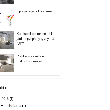
Lippuja tarjolla Habitareen!
Kun iso ei ole tarpeeksi iso -
jättisängynpääty tyynyistä
(DIY)
Poikkeus sääntöön
makuuhuoneessa
kisto
▼
2018
(1)
▼
heinäkuuta
(1)