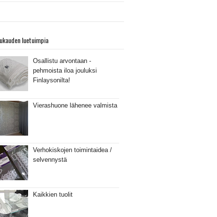
ukauden luetuimpia
Osallistu arvontaan -
pehmoista iloa jouluksi
Finlaysonilta!
Vierashuone lähenee valmista
Verhokiskojen toimintaidea /
selvennystä
Kaikkien tuolit