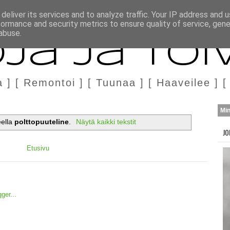
H
MARKKINOINTI & YHTEISTYÖ
deliver its services and to analyze traffic. Your IP address and 
formance and security metrics to ensure quality of service, gen
abuse.
ja ja Toi
a ] [ Remontoi ] [ Tuunaa ] [ Haaveilee ] [
Mi
eella
polttopuuteline
.
Näytä kaikki tekstit
JO
Etusivu