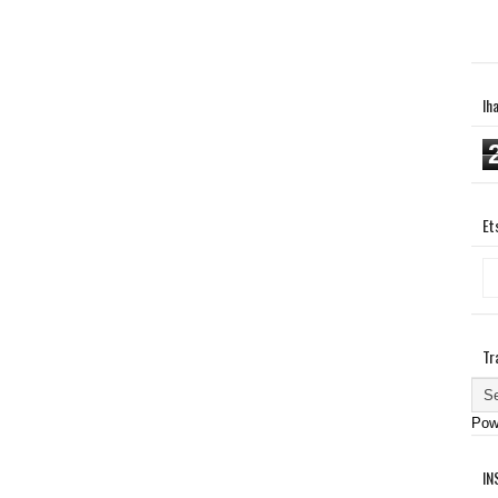
Ih
Et
Tr
Pow
IN