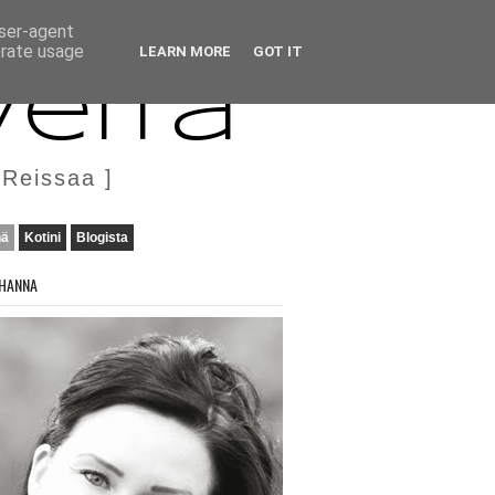
user-agent
erate usage
LEARN MORE
GOT IT
veita
 Reissaa ]
nä
Kotini
Blogista
HANNA