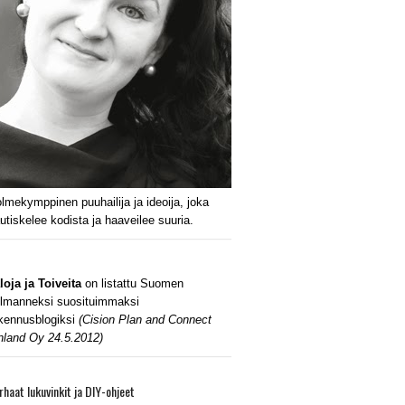
lmekymppinen puuhailija ja ideoija, joka
utiskelee kodista ja haaveilee suuria.
loja ja Toiveita
on listattu Suomen
lmanneksi suosituimmaksi
kennusblogiksi
(Cision Plan and Connect
nland Oy 24.5.2012)
rhaat lukuvinkit ja DIY-ohjeet