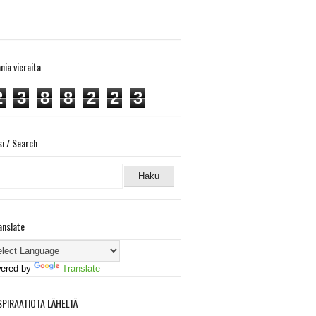
ania vieraita
2
3
8
8
2
2
3
si / Search
anslate
ered by
Translate
SPIRAATIOTA LÄHELTÄ