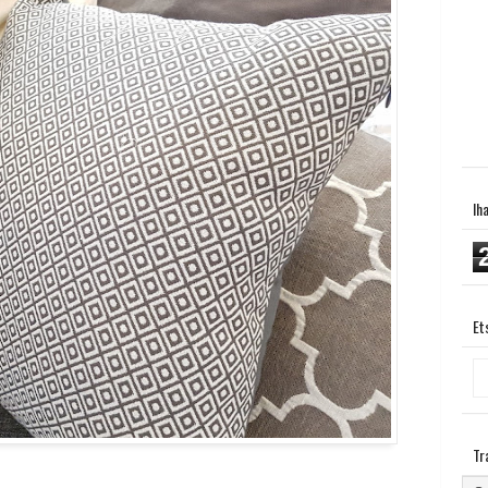
Ih
Et
Tr