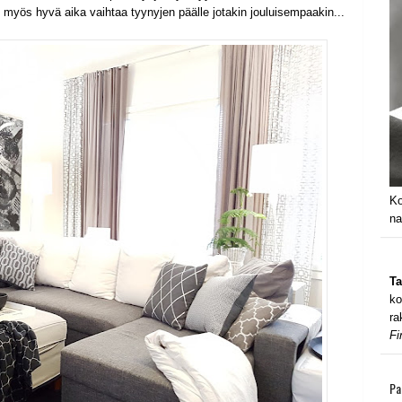
 myös hyvä aika vaihtaa tyynyjen päälle jotakin jouluisempaakin...
Ko
na
Ta
ko
ra
Fi
Pa