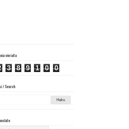
ania vieraita
2
3
8
9
1
0
0
si / Search
anslate