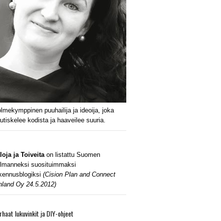
lmekymppinen puuhailija ja ideoija, joka
utiskelee kodista ja haaveilee suuria.
loja ja Toiveita
on listattu Suomen
lmanneksi suosituimmaksi
kennusblogiksi
(Cision Plan and Connect
nland Oy 24.5.2012)
rhaat lukuvinkit ja DIY-ohjeet