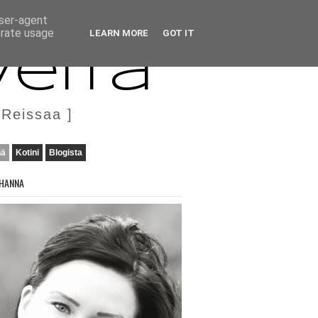
user-agent
erate usage
LEARN MORE
GOT IT
veita
 Reissaa ]
nä
Kotini
Blogista
HANNA