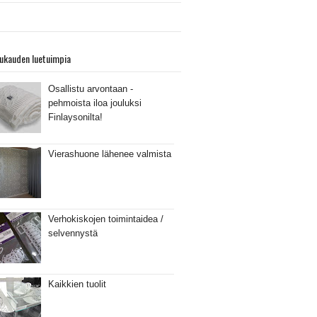
ukauden luetuimpia
Osallistu arvontaan -
pehmoista iloa jouluksi
Finlaysonilta!
Vierashuone lähenee valmista
Verhokiskojen toimintaidea /
selvennystä
Kaikkien tuolit