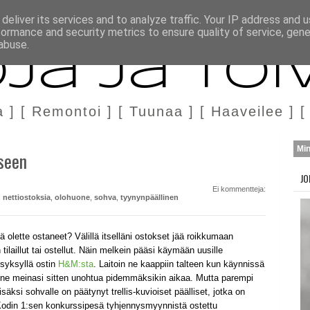
H
MARKKINOINTI & YHTEISTYÖ
deliver its services and to analyze traffic. Your IP address and 
formance and security metrics to ensure quality of service, gen
abuse.
ja ja Toi
a ] [ Remontoi ] [ Tuunaa ] [ Haaveilee ] [
Mi
seen
JO
Ei kommentteja:
,
nettiostoksia
,
olohuone
,
sohva
,
tyynynpäällinen
tä olette ostaneet? Välillä itselläni ostokset jää roikkumaan
tilaillut tai ostellut. Näin melkein pääsi käymään uusille
 syksyllä ostin
H&M:sta
. Laitoin ne kaappiin talteen kun käynnissä
än ne meinasi sitten unohtua pidemmäksikin aikaa. Mutta parempi
äksi sohvalle on päätynyt trellis-kuvioiset päälliset, jotka on
Kodin 1:sen konkurssipesä tyhjennysmyynnistä ostettu