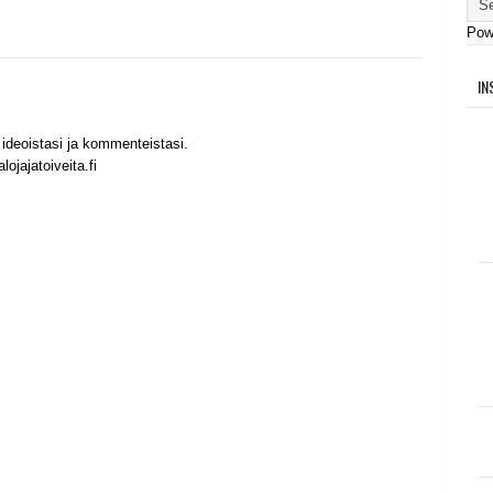
Pow
IN
ideoistasi ja kommenteistasi.
ojajatoiveita.fi