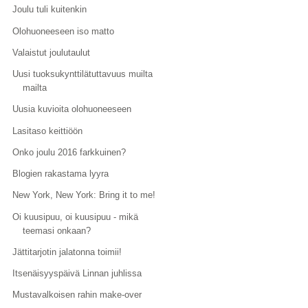
Joulu tuli kuitenkin
Olohuoneeseen iso matto
Valaistut joulutaulut
Uusi tuoksukynttilätuttavuus muilta
mailta
Uusia kuvioita olohuoneeseen
Lasitaso keittiöön
Onko joulu 2016 farkkuinen?
Blogien rakastama lyyra
New York, New York: Bring it to me!
Oi kuusipuu, oi kuusipuu - mikä
teemasi onkaan?
Jättitarjotin jalatonna toimii!
Itsenäisyyspäivä Linnan juhlissa
Mustavalkoisen rahin make-over