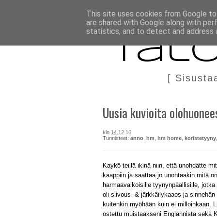
BLOGI
TÄÄLTÄ KANNATTAA OSTAA
DIY IN ENGLIS
This site uses cookies from Google to 
are shared with Google along with per
statistics, and to detect and address 
Talo
[ Sisusta
Uusia kuvioita olohuonee
klo
14.12.16
Tunnisteet:
anno
,
hm
,
hm home
,
koristetyyny
Kaykö teillä ikinä niin, että unohdatte mi
kaappiin ja saattaa jo unohtaakin mitä on 
harmaavalkoisille tyynynpäällisille, jotka
oli siivous- & järkkäilykaaos ja sinneh
kuitenkin myöhään kuin ei milloinkaan. Lis
ostettu muistaakseni Englannista sekä 