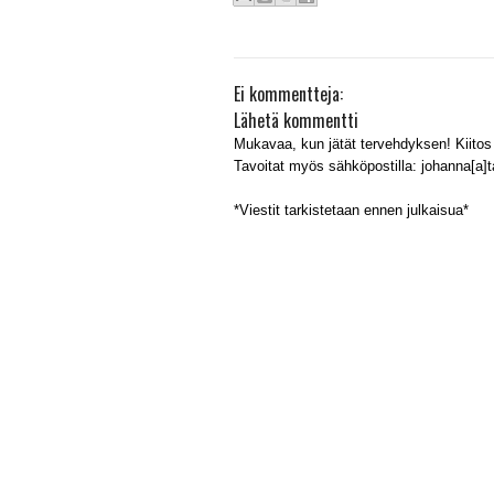
Ei kommentteja:
Lähetä kommentti
Mukavaa, kun jätät tervehdyksen! Kiitos 
Tavoitat myös sähköpostilla: johanna[a]tal
*Viestit tarkistetaan ennen julkaisua*