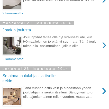
joukosta nousi esiin. Econ Decorama 4109. Ta...
2 kommenttia:
maanantai 29. joulukuuta 2014
Jotakin joulusta
Joulunpyhät taitaa olla nyt virallisesti ohi, kun
›
työmaallekin on jo pitänyt suunnata. Tämä joulu
taitaa olla ensimmäinen, jolloin oike...
2 kommenttia:
perjantai 26. joulukuuta 2014
Se ainoa joululahja - ja itselle
sekin
›
Tänä vuonna ostin vain ja ainoastaan yhden
joululahjan ja senkin itselleni. Sängynvaihto on
ollut ajankohtainen reilun vuoden, mutta va...