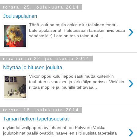
torstai 25. joulukuuta 2014
Jouluapulainen
›
Tänä jouluna mulla onkin ollut tällainen tonttu-
Late apulaisena! Halutessaan tämäkin riiviö osaa
söpöstellä :) Late on tosin tainnut ol...
maanantai 22. joulukuuta 2014
Näyttää jo hitusen joululta
›
Viikonloppu kului leppoisasti mutta kuitenkin
touhuten siivouksen ja järkkäilyn parissa. Vieläkin
riittää mopille ja imuriille tehtävää...
torstai 18. joulukuuta 2014
Tämän hetken tapettisuosikit
›
mykindof wallpapers by johannatt on Polyvore Vaikka
joulutohinat päällä ovatkin, haaveilen silti uusista tapeteista