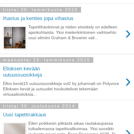
tiistai 20. tammikuuta 2015
Ihastus ja kenties jopa vihastus
›
Tapettihankinnat ja niiden etsiskely on edelleen
ajankohtaista. Yksi mielenkiintoinen vaihtoehto
osui silmiini Graham & Brownin vali...
maanantai 19. tammikuuta 2015
Elloksen kevään
›
uutuussuosikkeja
Ellos kevät15 uutuussuosikkeja vol2 by johannatt on Polyvore
Elloksen kevät ja uutuudet houkuttelivat tekemään
virtuaaliostoksia...
tiistai 30. joulukuuta 2014
Uusi tapettirakkaus
Eilen poikkesin pitkästä aikaa rautakaupassa
›
tutkailemassa tapettivalikoimaa. Yksi suosikki