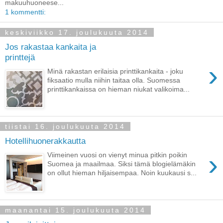
makuuhuoneese...
1 kommentti:
keskiviikko 17. joulukuuta 2014
Jos rakastaa kankaita ja
printtejä
›
Minä rakastan erilaisia printtikankaita - joku
fiksaatio mulla niihin taitaa olla. Suomessa
printtikankaissa on hieman niukat valikoima...
tiistai 16. joulukuuta 2014
Hotellihuonerakkautta
›
Viimeinen vuosi on vienyt minua pitkin poikin
Suomea ja maailmaa. Siksi tämä blogielämäkin
on ollut hieman hiljaisempaa. Noin kuukausi s...
maanantai 15. joulukuuta 2014