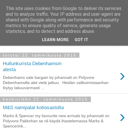
This site uses cookies from Google to deliver its services
Taloja ja Toiveita
and to analyze traffic. Your IP address and user-agent are
shared with Google along with performance and security
metrics to ensure quality of service, generate usage
[ Sisustaa ] [ Remontoi ] [ Tuunaa ] [ Haaveilee ] [ Reissaa ]
statistics, and to detect and address abuse.
LEARN MORE
GOT IT
▼
torstai 22. tammikuuta 2015
Hullunkurista Debenhamsin
›
alesta
Debenhams sale bargain by johannatt on Polyvore
Debenhamsilla alet vielä jatkuu. Heidän valikoimistaanhan
löytyy takuuvarmasti ...
keskiviikko 21. tammikuuta 2015
M&S namipalat kotiosastolta
›
Marks & Spencer my favourite new arrivals by johannatt on
Polyvore Pakkohan se oli käydä ihastelemassa Marks &
Spencerink...