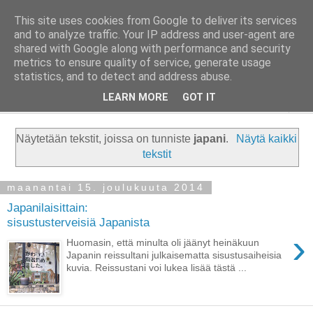
This site uses cookies from Google to deliver its services
Taloja ja Toiveita
and to analyze traffic. Your IP address and user-agent are
shared with Google along with performance and security
metrics to ensure quality of service, generate usage
[ Sisustaa ] [ Remontoi ] [ Tuunaa ] [ Haaveilee ] [ Reissaa ]
statistics, and to detect and address abuse.
LEARN MORE
GOT IT
▼
Näytetään tekstit, joissa on tunniste
japani
.
Näytä kaikki
tekstit
maanantai 15. joulukuuta 2014
Japanilaisittain:
sisustusterveisiä Japanista
›
Huomasin, että minulta oli jäänyt heinäkuun
Japanin reissultani julkaisematta sisustusaiheisia
kuvia. Reissustani voi lukea lisää tästä ...