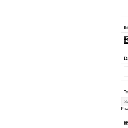
Ih
Et
Tr
Pow
IN