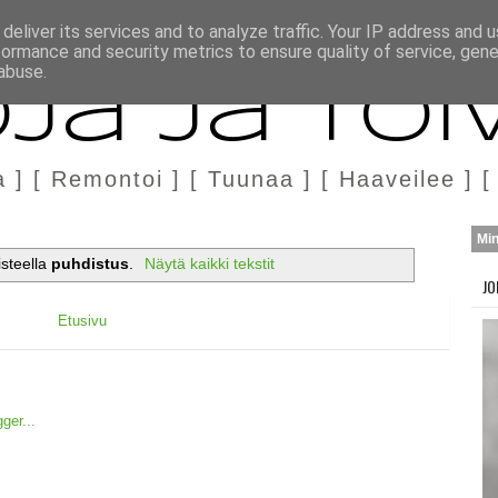
H
MARKKINOINTI & YHTEISTYÖ
deliver its services and to analyze traffic. Your IP address and 
formance and security metrics to ensure quality of service, gen
abuse.
ja ja Toi
a ] [ Remontoi ] [ Tuunaa ] [ Haaveilee ] [
Mi
isteella
puhdistus
.
Näytä kaikki tekstit
JO
Etusivu