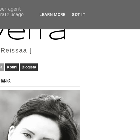
user-agent
erate usage
LEARN MORE
GOT IT
veita
 Reissaa ]
nä
Kotini
Blogista
HANNA