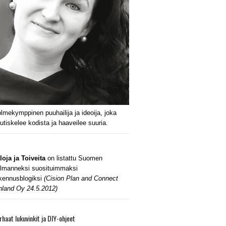
lmekymppinen puuhailija ja ideoija, joka
utiskelee kodista ja haaveilee suuria.
loja ja Toiveita
on listattu Suomen
lmanneksi suosituimmaksi
kennusblogiksi
(Cision Plan and Connect
nland Oy 24.5.2012)
rhaat lukuvinkit ja DIY-ohjeet