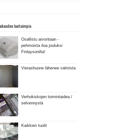
ukauden luetuimpia
Osallistu arvontaan -
pehmoista iloa jouluksi
Finlaysonilta!
Vierashuone lähenee valmista
Verhokiskojen toimintaidea /
selvennystä
Kaikkien tuolit