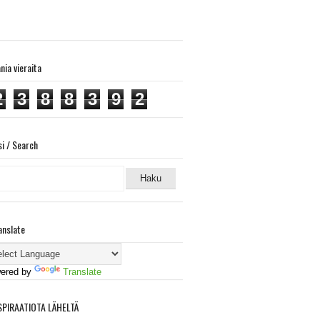
ania vieraita
2
3
8
8
3
9
2
si / Search
anslate
ered by
Translate
SPIRAATIOTA LÄHELTÄ