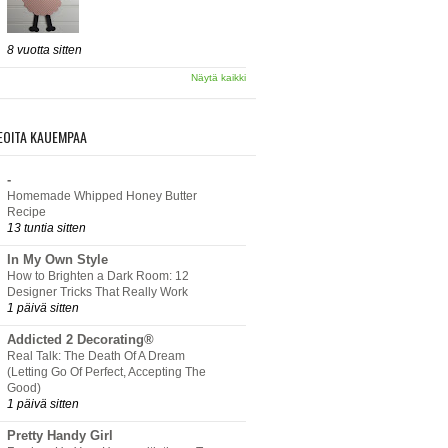
8 vuotta sitten
Näytä kaikki
EOITA KAUEMPAA
-
Homemade Whipped Honey Butter
Recipe
13 tuntia sitten
In My Own Style
How to Brighten a Dark Room: 12
Designer Tricks That Really Work
1 päivä sitten
Addicted 2 Decorating®
Real Talk: The Death Of A Dream
(Letting Go Of Perfect, Accepting The
Good)
1 päivä sitten
Pretty Handy Girl