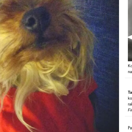
Ko
na
Ta
ko
ra
Fi
Pa