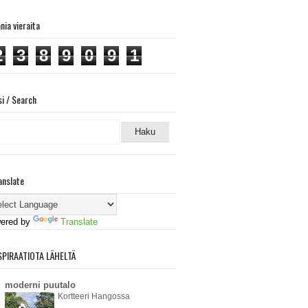
ania vieraita
2
3
8
9
0
9
1
si / Search
anslate
ered by
Translate
SPIRAATIOTA LÄHELTÄ
moderni puutalo
Kortteeri Hangossa