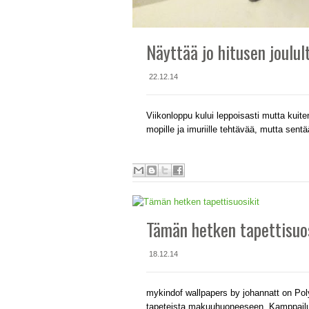
Näyttää jo hitusen joulul
22.12.14
Viikonloppu kului leppoisasti mutta kuiten
mopille ja imuriille tehtävää, mutta sentä
Tämän hetken tapettisuo
18.12.14
mykindof wallpapers by johannatt on Polyv
tapeteista makuuhuoneeseen. Kamppailua 