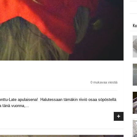
Ku
0 mukavaa viestiä
 tonttu-Late apulaisena! Halutessaan tämäkin riiviö osaa söpöstellä
a tänä vuonna,...
+