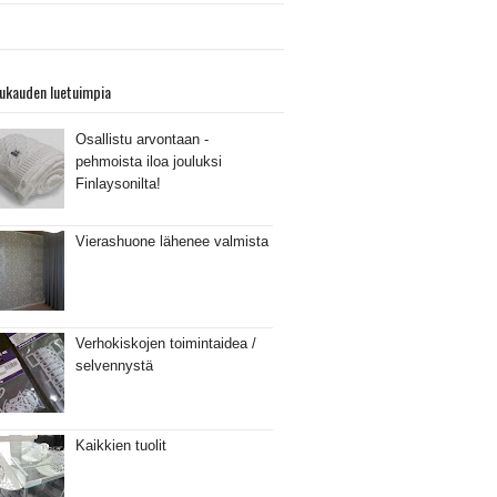
ukauden luetuimpia
Osallistu arvontaan -
pehmoista iloa jouluksi
Finlaysonilta!
Vierashuone lähenee valmista
Verhokiskojen toimintaidea /
selvennystä
Kaikkien tuolit