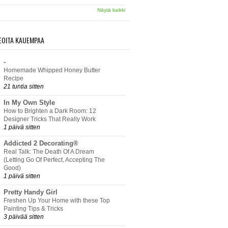
Näytä kaikki
EOITA KAUEMPAA
-
Homemade Whipped Honey Butter
Recipe
21 tuntia sitten
In My Own Style
How to Brighten a Dark Room: 12
Designer Tricks That Really Work
1 päivä sitten
Addicted 2 Decorating®
Real Talk: The Death Of A Dream
(Letting Go Of Perfect, Accepting The
Good)
1 päivä sitten
Pretty Handy Girl
Freshen Up Your Home with these Top
Painting Tips & Tricks
3 päivää sitten