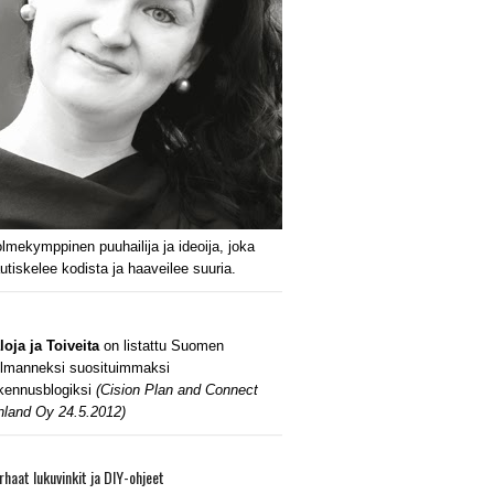
lmekymppinen puuhailija ja ideoija, joka
utiskelee kodista ja haaveilee suuria.
loja ja Toiveita
on listattu Suomen
lmanneksi suosituimmaksi
kennusblogiksi
(Cision Plan and Connect
nland Oy 24.5.2012)
rhaat lukuvinkit ja DIY-ohjeet