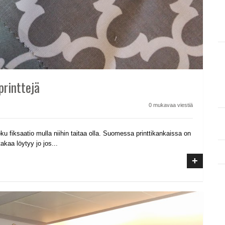
printtejä
0 mukavaa viestiä
joku fiksaatio mulla niihin taitaa olla. Suomessa printtikankaissa on
kaa löytyy jo jos...
+