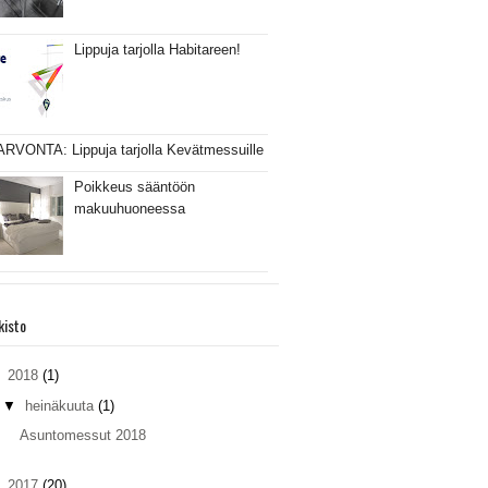
Lippuja tarjolla Habitareen!
ARVONTA: Lippuja tarjolla Kevätmessuille
Poikkeus sääntöön
makuuhuoneessa
kisto
▼
2018
(1)
▼
heinäkuuta
(1)
Asuntomessut 2018
►
2017
(20)