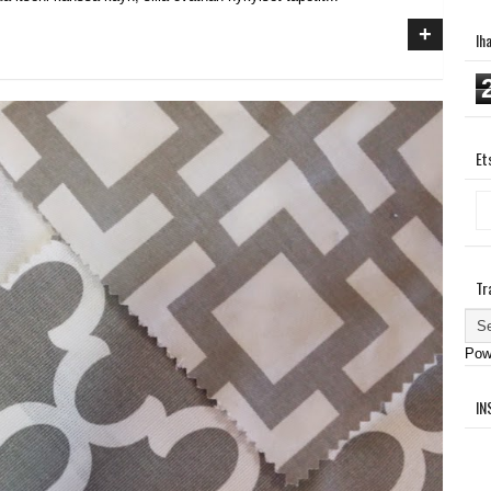
+
Ih
Et
Tr
Pow
IN