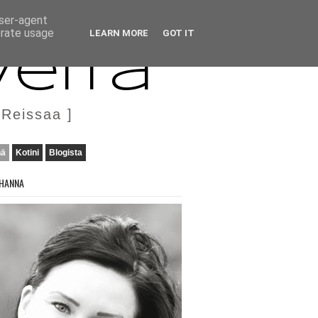
user-agent
erate usage
LEARN MORE
GOT IT
veita
 Reissaa ]
nä
Kotini
Blogista
HANNA