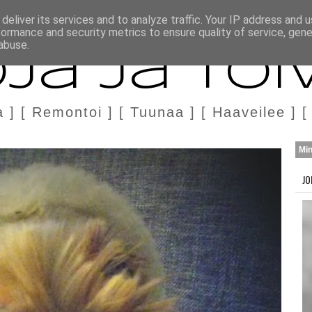
H
MARKKINOINTI & YHTEISTYÖ
deliver its services and to analyze traffic. Your IP address and 
formance and security metrics to ensure quality of service, gen
abuse.
ja ja Toi
a ] [ Remontoi ] [ Tuunaa ] [ Haaveilee ] [
Mi
JO