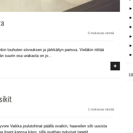
ta
0 mukavaa viestiä
kin touhuten siivouksen ja järkkäilyn parissa. Vieläkin riittää
än suurin osa urakasta on jo...
+
LU
sikit
1 mukavaa viestiä
ore Vaikka joulutohinat päällä ovatkin, haaveilen silti uusista
itseni kanssa käyn, sillä ovathan nykyiset tapetit...