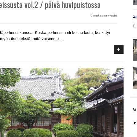
reissusta vol.2 / päivä huvipuistossa
0 mukavaa viestiä
ntäperheeni kanssa. Koska perheessa oli kolme lasta, keskittyi
 myös itse keksiä, mitä voisimme...
+
Ar