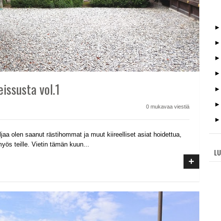
eissusta vol.1
0 mukavaa viestiä
ljaa olen saanut rästihommat ja muut kiireelliset asiat hoidettua,
ös teille. Vietin tämän kuun...
LU
+