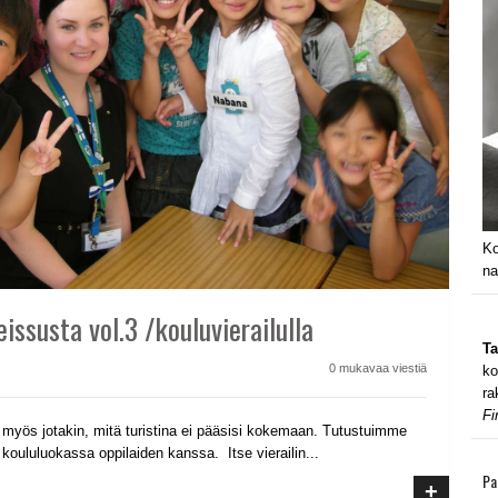
Ko
na
eissusta vol.3 /kouluvierailulla
Ta
0 mukavaa viestiä
ko
ra
Fi
ös jotakin, mitä turistina ei pääsisi kokemaan. Tutustuimme
oululuokassa oppilaiden kanssa. Itse vierailin...
Pa
+