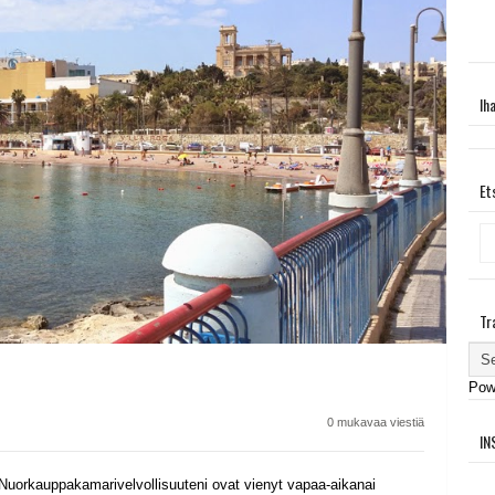
Ih
Et
Tr
Pow
0 mukavaa viestiä
IN
a. Nuorkauppakamarivelvollisuuteni ovat vienyt vapaa-aikanai