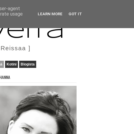
user-agent
erate usage
LEARN MORE
GOT IT
veita
 Reissaa ]
nä
Kotini
Blogista
HANNA