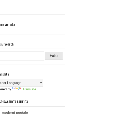
ania vieraita
si / Search
anslate
ered by
Translate
SPIRAATIOTA LÄHELTÄ
moderni puutalo