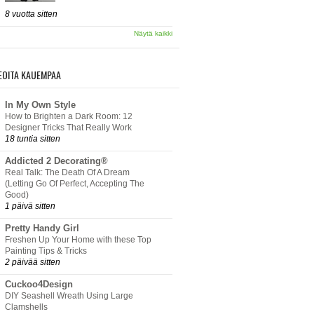
8 vuotta sitten
Näytä kaikki
EOITA KAUEMPAA
In My Own Style
How to Brighten a Dark Room: 12
Designer Tricks That Really Work
18 tuntia sitten
Addicted 2 Decorating®
Real Talk: The Death Of A Dream
(Letting Go Of Perfect, Accepting The
Good)
1 päivä sitten
Pretty Handy Girl
Freshen Up Your Home with these Top
Painting Tips & Tricks
2 päivää sitten
Cuckoo4Design
DIY Seashell Wreath Using Large
Clamshells