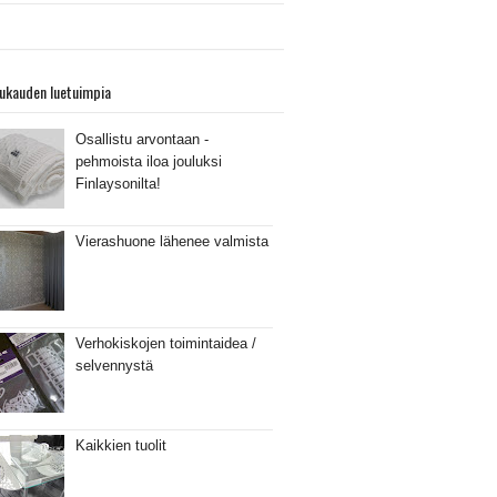
ukauden luetuimpia
Osallistu arvontaan -
pehmoista iloa jouluksi
Finlaysonilta!
Vierashuone lähenee valmista
Verhokiskojen toimintaidea /
selvennystä
Kaikkien tuolit