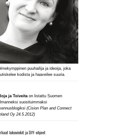
lmekymppinen puuhailija ja ideoija, joka
utiskelee kodista ja haaveilee suuria.
loja ja Toiveita
on listattu Suomen
lmanneksi suosituimmaksi
kennusblogiksi
(Cision Plan and Connect
nland Oy 24.5.2012)
rhaat lukuvinkit ja DIY-ohjeet