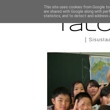
BLOGI
TÄÄLTÄ KANNATTAA OSTAA
DIY IN ENGLIS
This site uses cookies from Google to 
are shared with Google along with per
statistics, and to detect and address 
Talo
[ Sisusta