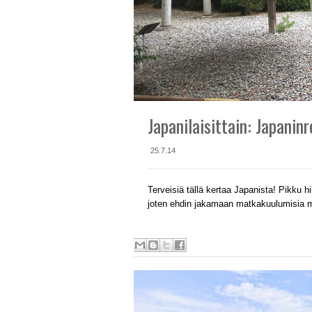
Japanilaisittain: Japaninr
25.7.14
Terveisiä tällä kertaa Japanista! Pikku hi
joten ehdin jakamaan matkakuulumisia my