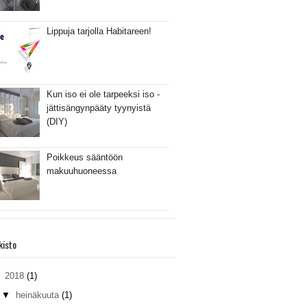
Lippuja tarjolla Habitareen!
Kun iso ei ole tarpeeksi iso -
jättisängynpääty tyynyistä
(DIY)
Poikkeus sääntöön
makuuhuoneessa
kisto
▼
2018
(1)
▼
heinäkuuta
(1)