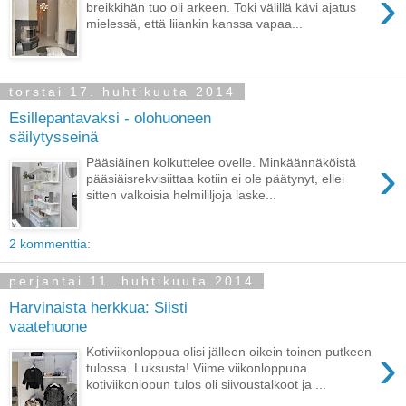
›
breikkihän tuo oli arkeen. Toki välillä kävi ajatus
mielessä, että liiankin kanssa vapaa...
torstai 17. huhtikuuta 2014
Esillepantavaksi - olohuoneen
säilytysseinä
›
Pääsiäinen kolkuttelee ovelle. Minkäännäköistä
pääsiäisrekvisiittaa kotiin ei ole päätynyt, ellei
sitten valkoisia helmililjoja laske...
2 kommenttia:
perjantai 11. huhtikuuta 2014
Harvinaista herkkua: Siisti
vaatehuone
›
Kotiviikonloppua olisi jälleen oikein toinen putkeen
tulossa. Luksusta! Viime viikonloppuna
kotiviikonlopun tulos oli siivoustalkoot ja ...