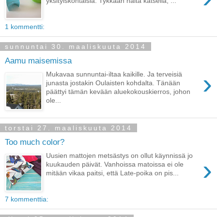
yksityiskohtaisia. Tykkään näitä katsella, ...
1 kommentti:
sunnuntai 30. maaliskuuta 2014
Aamu maisemissa
›
Mukavaa sunnuntai-iltaa kaikille. Ja terveisiä
junasta jostakin Oulaisten kohdalta. Tänään
päättyi tämän kevään aluekokouskierros, johon
ole...
torstai 27. maaliskuuta 2014
Too much color?
Uusien mattojen metsästys on ollut käynnissä jo
›
kuukauden päivät. Vanhoissa matoissa ei ole
mitään vikaa paitsi, että Late-poika on pis...
7 kommenttia: