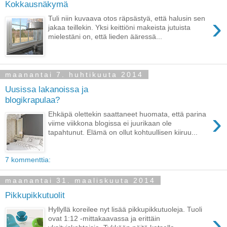
Kokkausnäkymä
›
Tuli niin kuvaava otos räpsästyä, että halusin sen
jakaa teillekin. Yksi keittiöni makeista jutuista
mielestäni on, että lieden ääressä...
maanantai 7. huhtikuuta 2014
Uusissa lakanoissa ja
blogikrapulaa?
›
Ehkäpä olettekin saattaneet huomata, että parina
viime viikkona blogissa ei juurikaan ole
tapahtunut. Elämä on ollut kohtuullisen kiiruu...
7 kommenttia:
maanantai 31. maaliskuuta 2014
Pikkupikkutuolit
Hyllyllä koreilee nyt lisää pikkupikkutuoleja. Tuoli
›
ovat 1:12 -mittakaavassa ja erittäin