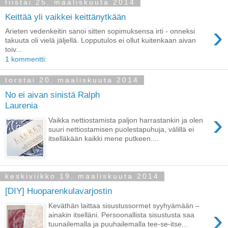
tiistai 25. maaliskuuta 2014
Keittää yli vaikkei keittänytkään
›
Arieten vedenkeitin sanoi sitten sopimuksensa irti - onneksi
takuuta oli vielä jäljellä. Lopputulos ei ollut kuitenkaan aivan
toiv...
1 kommentti:
torstai 20. maaliskuuta 2014
No ei aivan sinistä Ralph
Laurenia
›
Vaikka nettiostamista paljon harrastankin ja olen
suuri nettiostamisen puolestapuhuja, välillä ei
itselläkään kaikki mene putkeen....
keskiviikko 19. maaliskuuta 2014
[DIY] Huoparenkulavarjostin
Keväthän laittaa sisustussormet syyhyämään –
›
ainakin itselläni. Persoonallista sisustusta saa
tuunailemalla ja puuhailemalla tee-se-itse...