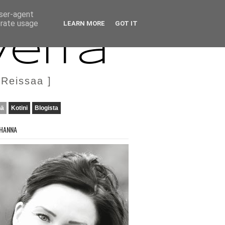
user-agent
erate usage
LEARN MORE
GOT IT
veita
 Reissaa ]
nä
Kotini
Blogista
HANNA