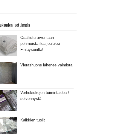
ukauden luetuimpia
Osallistu arvontaan -
pehmoista iloa jouluksi
Finlaysonilta!
Vierashuone lähenee valmista
Verhokiskojen toimintaidea /
selvennystä
Kaikkien tuolit