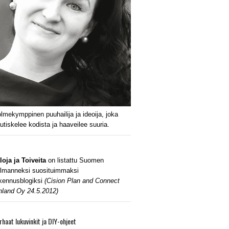
lmekymppinen puuhailija ja ideoija, joka
utiskelee kodista ja haaveilee suuria.
loja ja Toiveita
on listattu Suomen
lmanneksi suosituimmaksi
kennusblogiksi
(Cision Plan and Connect
nland Oy 24.5.2012)
rhaat lukuvinkit ja DIY-ohjeet