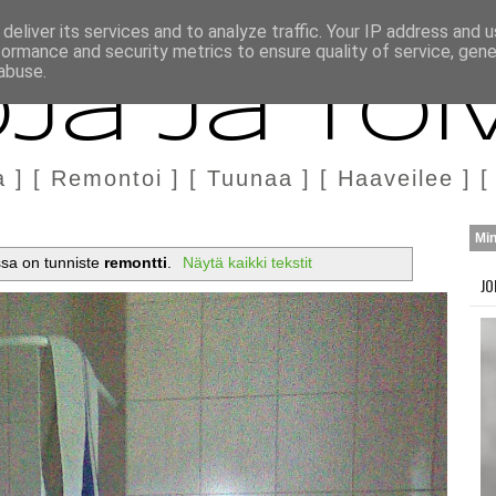
H
MARKKINOINTI & YHTEISTYÖ
deliver its services and to analyze traffic. Your IP address and 
formance and security metrics to ensure quality of service, gen
abuse.
ja ja Toi
a ] [ Remontoi ] [ Tuunaa ] [ Haaveilee ] [
Mi
issa on tunniste
remontti
.
Näytä kaikki tekstit
JO