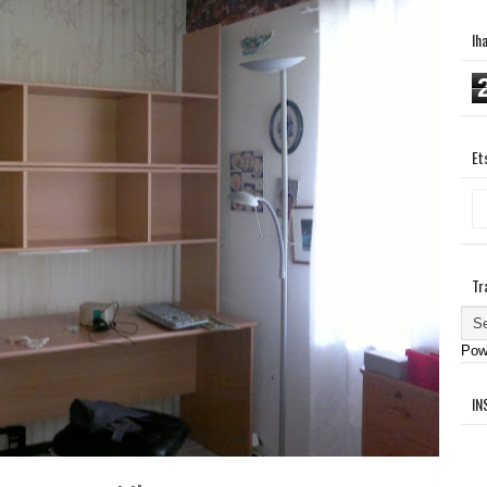
Ih
Et
Tr
Pow
IN