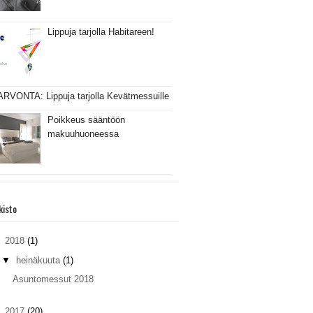
Lippuja tarjolla Habitareen!
ARVONTA: Lippuja tarjolla Kevätmessuille
Poikkeus sääntöön
makuuhuoneessa
kisto
▼
2018
(1)
▼
heinäkuuta
(1)
Asuntomessut 2018
►
2017
(20)