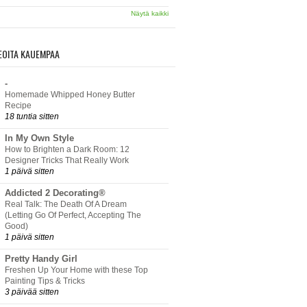
Näytä kaikki
EOITA KAUEMPAA
-
Homemade Whipped Honey Butter
Recipe
18 tuntia sitten
In My Own Style
How to Brighten a Dark Room: 12
Designer Tricks That Really Work
1 päivä sitten
Addicted 2 Decorating®
Real Talk: The Death Of A Dream
(Letting Go Of Perfect, Accepting The
Good)
1 päivä sitten
Pretty Handy Girl
Freshen Up Your Home with these Top
Painting Tips & Tricks
3 päivää sitten