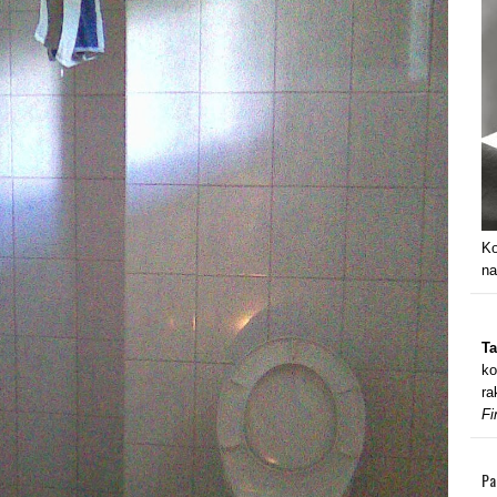
Ko
na
Ta
ko
ra
Fi
Pa