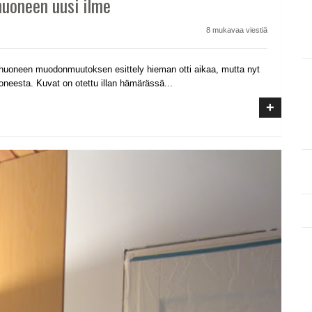
huoneen uusi ilme
8 mukavaa viestiä
huoneen muodonmuutoksen esittely hieman otti aikaa, mutta nyt
uoneesta. Kuvat on otettu illan hämärässä...
+