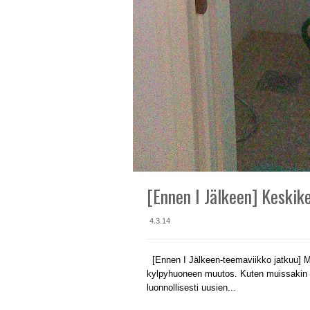
[Ennen I Jälkeen] Keskik
4.3.14
[Ennen I Jälkeen-teemaviikko jatkuu] M
kylpyhuoneen muutos. Kuten muissakin kost
luonnollisesti uusien...