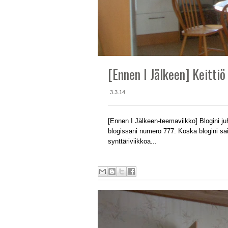
[Ennen I Jälkeen] Keittiö
3.3.14
[Ennen I Jälkeen-teemaviikko] Blogini juh
blogissani numero 777. Koska blogini sai 
synttäriviikkoa...