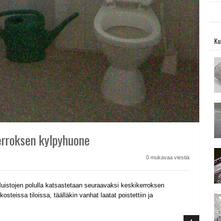
Ku
erroksen kylpyhuone
0 mukavaa viestiä
uistojen polulla katsastetaan seuraavaksi keskikerroksen
eissa tiloissa, täälläkin vanhat laatat poistettiin ja