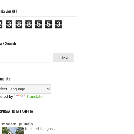
ania vieraita
2
3
8
8
5
5
3
si / Search
anslate
ered by
Translate
SPIRAATIOTA LÄHELTÄ
moderni puutalo
Kortteeri Hangossa