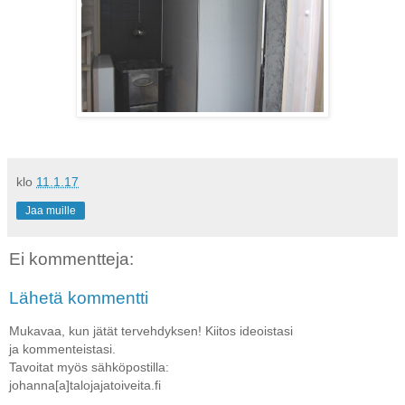
klo
11.1.17
Jaa muille
Ei kommentteja:
Lähetä kommentti
Mukavaa, kun jätät tervehdyksen! Kiitos ideoistasi
ja kommenteistasi.
Tavoitat myös sähköpostilla:
johanna[a]talojajatoiveita.fi