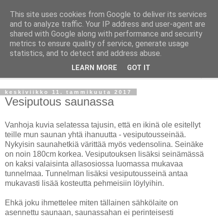
This site uses cookies from Google to deliver its services
Taloja ja Toiveita
and to analyze traffic. Your IP address and user-agent are
shared with Google along with performance and security
metrics to ensure quality of service, generate usage
[ Sisustaa ] [ Remontoi ] [ Tuunaa ] [ Haaveilee ] [ Reissaa ]
statistics, and to detect and address abuse.
LEARN MORE
GOT IT
▼
keskiviikko 11. tammikuuta 2017
Vesiputous saunassa
Vanhoja kuvia selatessa tajusin, että en ikinä ole esitellyt
teille mun saunan yhtä ihanuutta - vesiputousseinää.
Nykyisin saunahetkiä värittää myös vedensolina. Seinäke
on noin 180cm korkea. Vesiputouksen lisäksi seinämässä
on kaksi valaisinta allasosiossa luomassa mukavaa
tunnelmaa. Tunnelman lisäksi vesiputousseinä antaa
mukavasti lisää kosteutta pehmeisiin löylyihin.
Ehkä joku ihmettelee miten tällainen sähkölaite on
asennettu saunaan, saunassahan ei perinteisesti