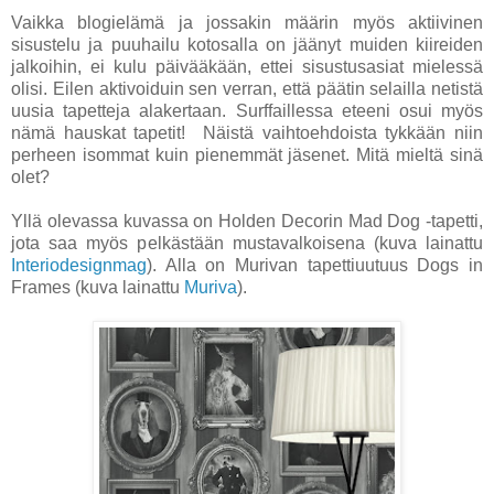
Vaikka blogielämä ja jossakin määrin myös aktiivinen
sisustelu ja puuhailu kotosalla on jäänyt muiden kiireiden
jalkoihin, ei kulu päivääkään, ettei sisustusasiat mielessä
olisi. Eilen aktivoiduin sen verran, että päätin selailla netistä
uusia tapetteja alakertaan. Surffaillessa eteeni osui myös
nämä hauskat tapetit! Näistä vaihtoehdoista tykkään niin
perheen isommat kuin pienemmät jäsenet. Mitä mieltä sinä
olet?
Yllä olevassa kuvassa on Holden Decorin Mad Dog -tapetti,
jota saa myös pelkästään mustavalkoisena (kuva lainattu
Interiodesignmag
). Alla on Murivan tapettiuutuus Dogs in
Frames (kuva lainattu
Muriva
).