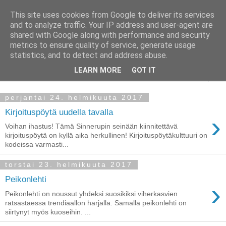
This site uses cookies from Google to deliver its services
Taloja ja Toiveita
and to analyze traffic. Your IP address and user-agent are
shared with Google along with performance and security
metrics to ensure quality of service, generate usage
[ Sisustaa ] [ Remontoi ] [ Tuunaa ] [ Haaveilee ] [ Reissaa ]
statistics, and to detect and address abuse.
LEARN MORE
GOT IT
▼
perjantai 24. helmikuuta 2017
Kirjoituspöytä uudella tavalla
›
Voihan ihastus! Tämä Sinnerupin seinään kiinnitettävä
kirjoituspöytä on kyllä aika herkullinen! Kirjoituspöytäkulttuuri on
kodeissa varmasti...
torstai 23. helmikuuta 2017
Peikonlehti
›
Peikonlehti on noussut yhdeksi suosikiksi viherkasvien
ratsastaessa trendiaallon harjalla. Samalla peikonlehti on
siirtynyt myös kuoseihin. ...