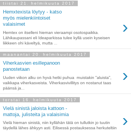
tiistai 21. helmikuuta 2017
Hemxtexista löytyy - katso
myös mielenkiintoiset
›
valaisimet
Hemtex on itselleni hieman vieraampi osotospaikka.
Lähikaupassani eli Ideaparkissa tulee kyllä usein kyseisen
liikkeen ohi käveltyä, mutta ...
maanantai 20. helmikuuta 2017
Viherkasvien esillepanoon
›
panostetaan
Uuden viikon alku on hyvä hetki puhua muistakin "aluista",
vaikkapa viherkasveista. Viherkasvivillitys on nostanut taas
päänsä ja...
torstai 16. helmikuuta 2017
Vielä sinistä jaloista kattoon -
›
mattoja, julisteita ja valaisimia
Vielä hieman sinistä, niin kyllähän tätä on tullutkin jo tuutin
täydellä lähes ähkyyn asti. Eilisessä postauksessa herkuteltiin