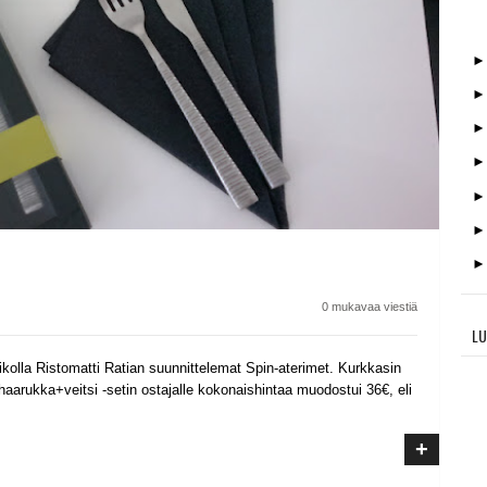
0 mukavaa viestiä
LU
kolla Ristomatti Ratian suunnittelemat Spin-aterimet. Kurkkasin
aarukka+veitsi -setin ostajalle kokonaishintaa muodostui 36€, eli
+