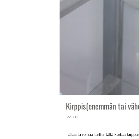
Kirppis(enemmän tai vä
22.3.12
Tällaista roinaa tarttui tällä kertaa kirpp