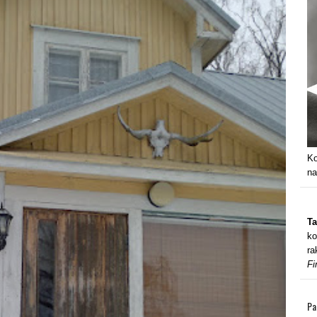
Ko
na
Ta
ko
ra
Fi
Pa