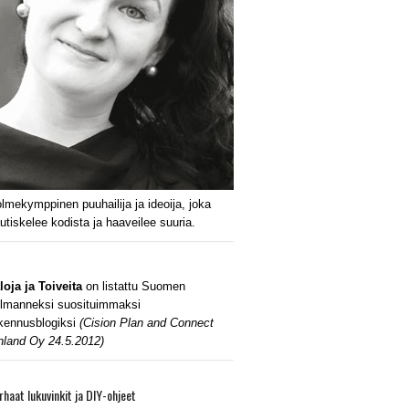
lmekymppinen puuhailija ja ideoija, joka
utiskelee kodista ja haaveilee suuria.
loja ja Toiveita
on listattu Suomen
lmanneksi suosituimmaksi
kennusblogiksi
(Cision Plan and Connect
nland Oy 24.5.2012)
rhaat lukuvinkit ja DIY-ohjeet