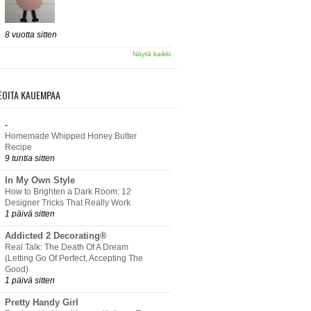
8 vuotta sitten
Näytä kaikki
EOITA KAUEMPAA
-
Homemade Whipped Honey Butter
Recipe
9 tuntia sitten
In My Own Style
How to Brighten a Dark Room: 12
Designer Tricks That Really Work
1 päivä sitten
Addicted 2 Decorating®
Real Talk: The Death Of A Dream
(Letting Go Of Perfect, Accepting The
Good)
1 päivä sitten
Pretty Handy Girl