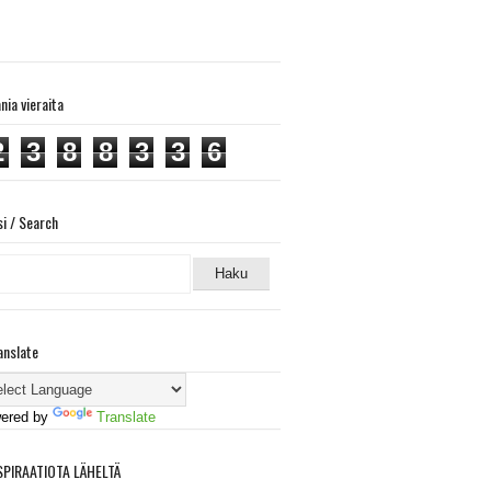
ania vieraita
2
3
8
8
3
3
6
si / Search
anslate
ered by
Translate
SPIRAATIOTA LÄHELTÄ