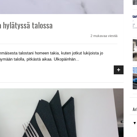
 hylätyssä talossa
2 mukavaa viestiä
mmäisesta talostani homeen takia, kuten jotkut lukijoista jo
käymään talolla, pitkästä aikaa. Ulkopäinhän...
+
Ar