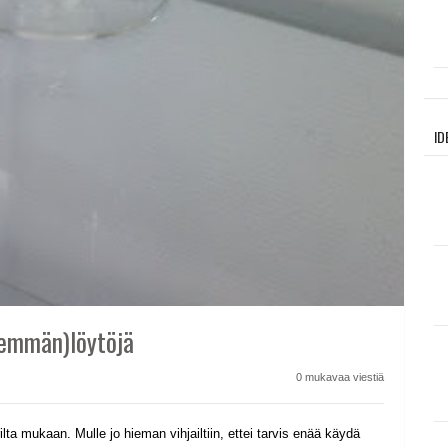
ID
hemmän)löytöjä
0 mukavaa viestiä
arilta mukaan. Mulle jo hieman vihjailtiin, ettei tarvis enää käydä