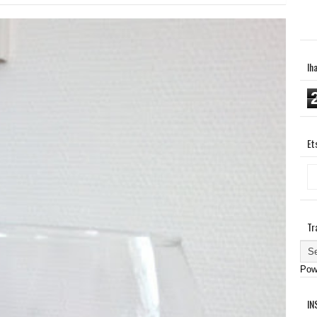
Ih
Et
Tr
Pow
IN