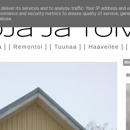
H
MARKKINOINTI & YHTEISTYÖ
deliver its services and to analyze traffic. Your IP address and 
formance and security metrics to ensure quality of service, gen
abuse.
ja ja Toi
a ] [ Remontoi ] [ Tuunaa ] [ Haaveilee ] [
Mi
JO