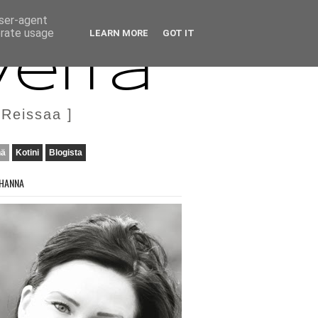
user-agent
erate usage
LEARN MORE
GOT IT
veita
 Reissaa ]
nä
Kotini
Blogista
HANNA