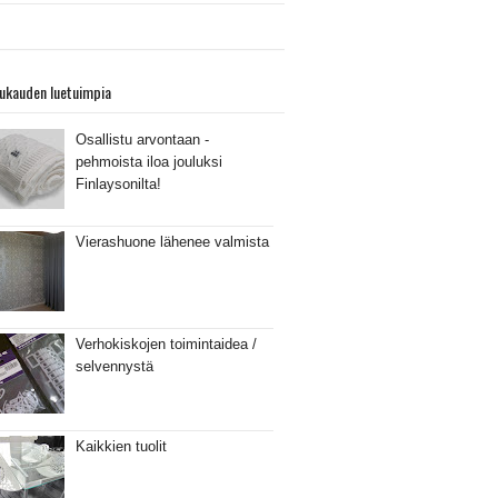
ukauden luetuimpia
Osallistu arvontaan -
pehmoista iloa jouluksi
Finlaysonilta!
Vierashuone lähenee valmista
Verhokiskojen toimintaidea /
selvennystä
Kaikkien tuolit