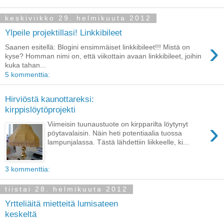
keskiviikko 29. helmikuuta 2012
Ylpeile projektillasi! Linkkibileet
›
Saanen esitellä: Blogini ensimmäiset linkkibileet!!! Mistä on
kyse? Homman nimi on, että viikottain avaan linkkibileet, joihin
kuka tahan...
5 kommenttia:
Hirviöstä kaunottareksi:
kirppislöytöprojekti
›
Viimeisin tuunaustuote on kirpparilta löytynyt
pöytavalaisin. Näin heti potentiaalia tuossa
lampunjalassa. Tästä lähdettiin liikkeelle , ki...
3 kommenttia:
tiistai 28. helmikuuta 2012
Yrtteliäitä mietteitä lumisateen
keskeltä