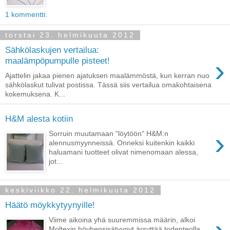
1 kommentti:
torstai 23. helmikuuta 2012
Sähkölaskujen vertailua:
›
maalämpöpumpulle pisteet!
Ajattelin jakaa pienen ajatuksen maalämmöstä, kun kerran nuo
sähkölaskut tulivat postissa. Tässä siis vertailua omakohtaisena
kokemuksena. K...
H&M alesta kotiin
›
Sorruin muutamaan "löytöön" H&M:n
alennusmyynneissä. Onneksi kuitenkin kaikki
haluamani tuotteet olivat nimenomaan alessa,
jot...
keskiviikko 22. helmikuuta 2012
Häätö möykkytyynyille!
Viime aikoina yhä suuremmissa määrin, alkoi
Moltexin höyhensisätyynyt ärsyttää todenteolla.