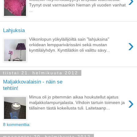
›
Tyynyt ovat varmaankin hieman yli vuoden vanhat
...
Lahjuksia
›
Viikonlopun yökyläilijöiltä sain "lahjuksina"
orkidean lempparivärissäni sekä mustan
kynttilälyhdyn. Kynttilätkin oli valittu sävy...
tiistai 21. helmikuuta 2012
Maljakkovalaisin - näin se
tehtiin!
›
Minua oli jo pitemmän aikaa houkutellut ajatus
maljakkolampunjalasta. Vihdoin tartuin toimeen ja
tällainen tästä kokeilusta tuli. Laitetaanp...
8 kommenttia:
maanantai 20. helmikuuta 2012