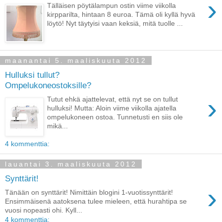
›
Tälläisen pöytälampun ostin viime viikolla
kirpparilta, hintaan 8 euroa. Tämä oli kyllä hyvä
löytö! Nyt täytyisi vaan keksiä, mitä tuolle ...
maanantai 5. maaliskuuta 2012
Hulluksi tullut?
Ompelukoneostoksille?
›
Tutut ehkä ajattelevat, että nyt se on tullut
hulluksi! Mutta: Aloin viime viikolla ajatella
ompelukoneen ostoa. Tunnetusti en siis ole
mikä...
4 kommenttia:
lauantai 3. maaliskuuta 2012
Synttärit!
›
Tänään on synttärit! Nimittäin blogini 1-vuotissynttärit!
Ensimmäisenä aatoksena tulee mieleen, että hurahtipa se
vuosi nopeasti ohi. Kyll...
4 kommenttia: