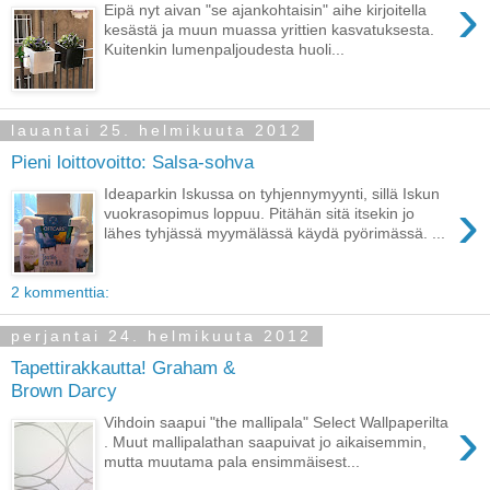
›
Eipä nyt aivan "se ajankohtaisin" aihe kirjoitella
kesästä ja muun muassa yrittien kasvatuksesta.
Kuitenkin lumenpaljoudesta huoli...
lauantai 25. helmikuuta 2012
Pieni loittovoitto: Salsa-sohva
Ideaparkin Iskussa on tyhjennymyynti, sillä Iskun
›
vuokrasopimus loppuu. Pitähän sitä itsekin jo
lähes tyhjässä myymälässä käydä pyörimässä. ...
2 kommenttia:
perjantai 24. helmikuuta 2012
Tapettirakkautta! Graham &
Brown Darcy
›
Vihdoin saapui "the mallipala" Select Wallpaperilta
. Muut mallipalathan saapuivat jo aikaisemmin,
mutta muutama pala ensimmäisest...