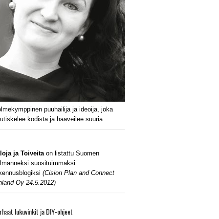
lmekymppinen puuhailija ja ideoija, joka
utiskelee kodista ja haaveilee suuria.
loja ja Toiveita
on listattu Suomen
lmanneksi suosituimmaksi
kennusblogiksi
(Cision Plan and Connect
nland Oy 24.5.2012)
rhaat lukuvinkit ja DIY-ohjeet