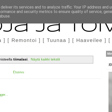
H
MARKKINOINTI & YHTEISTYÖ
deliver its services and to analyze traffic. Your IP address and 
formance and security metrics to ensure quality of service, gen
abuse.
ja ja Toi
a ] [ Remontoi ] [ Tuunaa ] [ Haaveilee ] [
Mi
nisteella
tiimalasi
.
Näytä kaikki tekstit
JO
Etusivu