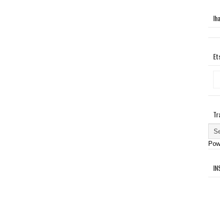
Ih
Et
Tr
Pow
IN