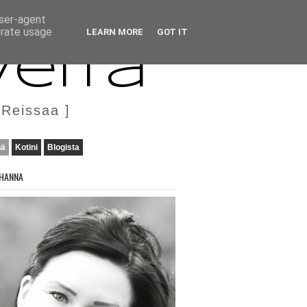
user-agent
erate usage
LEARN MORE
GOT IT
veita
 Reissaa ]
nä
Kotini
Blogista
HANNA