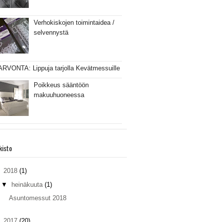
Verhokiskojen toimintaidea /
selvennystä
ARVONTA: Lippuja tarjolla Kevätmessuille
Poikkeus sääntöön
makuuhuoneessa
kisto
▼
2018
(1)
▼
heinäkuuta
(1)
Asuntomessut 2018
►
2017
(20)