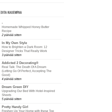
EOITA KAUEMPAA
-
Homemade Whipped Honey Butter
Recipe
2 päivää sitten
In My Own Style
How to Brighten a Dark Room: 12
Designer Tricks That Really Work
3 päivää sitten
Addicted 2 Decorating®
Real Talk: The Death Of A Dream
(Letting Go Of Perfect, Accepting The
Good)
4 päivää sitten
Dream Green DIY
Upgrading Our Bed With Hotel-Inspired
Sheets
5 päivää sitten
Pretty Handy Girl
Freshen Up Your Home with these Top