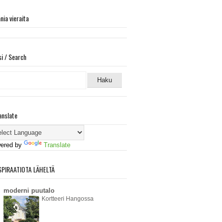
ania vieraita
si / Search
anslate
ered by
Translate
SPIRAATIOTA LÄHELTÄ
moderni puutalo
Kortteeri Hangossa