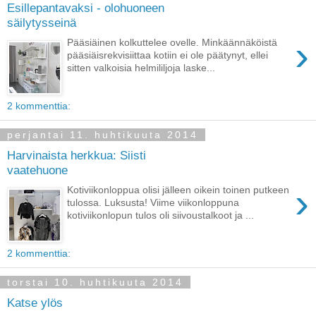
Esillepantavaksi - olohuoneen
säilytysseinä
›
Pääsiäinen kolkuttelee ovelle. Minkäännäköistä
pääsiäisrekvisiittaa kotiin ei ole päätynyt, ellei
sitten valkoisia helmililjoja laske...
2 kommenttia:
perjantai 11. huhtikuuta 2014
Harvinaista herkkua: Siisti
vaatehuone
›
Kotiviikonloppua olisi jälleen oikein toinen putkeen
tulossa. Luksusta! Viime viikonloppuna
kotiviikonlopun tulos oli siivoustalkoot ja ...
2 kommenttia:
torstai 10. huhtikuuta 2014
Katse ylös