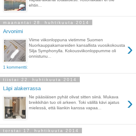
ehtin...
maanantai 28. huhtikuuta 2014
Arvonimi
Viime viikonloppuna vietimme Suomen
›
Nuorkauppakamareiden kansallista vuosikokousta
Silja Symphonylla. Kokousviikonloppumme oli
onnistunu...
1 kommentti:
tiistai 22. huhtikuuta 2014
Läpi alakerrassa
›
Ne pääsiäisen pyhät olivat sitten siinä. Mukava
breikkihän tuo oli arkeen. Toki välillä kävi ajatus
mielessä, että liiankin kanssa vapaa...
torstai 17. huhtikuuta 2014