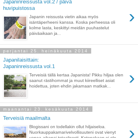
Japaninreissusta vol.2 / päivä
huvipuistossa
›
Japanin reissusta vietin aikaa myös
isäntäperheeni kanssa. Koska perheessa oli
kolme lasta, keskittyi meidän puuhastelut
päiväaikaan ja...
perjantai 25. heinäkuuta 2014
Japanilaisittain:
Japaninreissusta vol.1
›
Terveisiä tällä kertaa Japanista! Pikku hiljaa olen
saanut rästihommat ja muut kiireelliset asiat
hoidettua, joten ehdin jakamaan matkak...
maanantai 23. kesäkuuta 2014
Terveisiä maailmalta
›
Blogissani on todellakin ollut hiljaiseloa.
Nuorkauppakamarivelvollisuuteni ovat vienyt
vapaa-aikanai totaalisesti. Kotonakaan ei ole