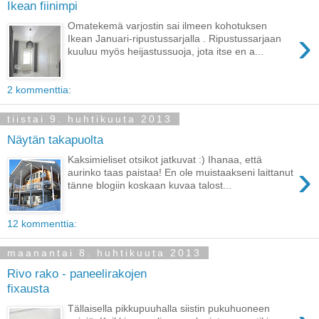
Ikean fiinimpi
Omatekemä varjostin sai ilmeen kohotuksen
›
Ikean Januari-ripustussarjalla . Ripustussarjaan
kuuluu myös heijastussuoja, jota itse en a...
2 kommenttia:
tiistai 9. huhtikuuta 2013
Näytän takapuolta
Kaksimieliset otsikot jatkuvat :) Ihanaa, että
›
aurinko taas paistaa! En ole muistaakseni laittanut
tänne blogiin koskaan kuvaa talost...
12 kommenttia:
maanantai 8. huhtikuuta 2013
Rivo rako - paneelirakojen
fixausta
Tällaisella pikkupuuhalla siistin pukuhuoneen