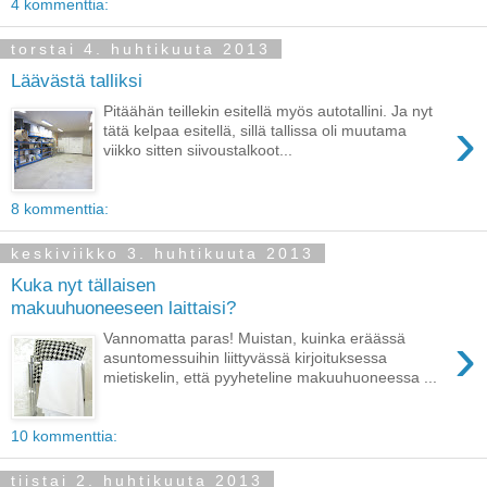
4 kommenttia:
torstai 4. huhtikuuta 2013
Läävästä talliksi
Pitäähän teillekin esitellä myös autotallini. Ja nyt
›
tätä kelpaa esitellä, sillä tallissa oli muutama
viikko sitten siivoustalkoot...
8 kommenttia:
keskiviikko 3. huhtikuuta 2013
Kuka nyt tällaisen
makuuhuoneeseen laittaisi?
›
Vannomatta paras! Muistan, kuinka eräässä
asuntomessuihin liittyvässä kirjoituksessa
mietiskelin, että pyyheteline makuuhuoneessa ...
10 kommenttia:
tiistai 2. huhtikuuta 2013