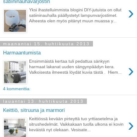
satiininauhavarjostin
›
Yksi ihastelluimmista blogini DIY-jutuista on ollut
satiininauhalla päällystetyt lampunvarjostimet.
Aiheesta olen myös pitänyt muun muassa y...
maanantai 15. huhtikuuta 2013
Harmaantumista
Ensimmäistä kertaa tuli pedattua sänkyyn
›
harmaat lakanat uuden sängynpäädyn kera.
Valkoisesta ilmeestä löydät kuvia tästä . Hiem...
4 kommenttia:
lauantai 13. huhtikuuta 2013
Keittiö, sitruuna ja marmori
›
Keittiössä kevään pirteyttä tuo yrttiasetelma ja
sitrushedelmät. Vaikkakaan tuolla ulkona ei kovin
keväistä nyt olekaan. Vesisate...