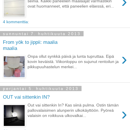
›
seiniä. Kaikki paneelien maalaajat varmastikin
ovat huomanneet, että paneelien eläessä, eri...
4 kommenttia:
sunnuntai 7. huhtikuuta 2013
From yök to jippii: maalia
maalia
›
Onpa ollut synkkä päivä ja lunta tupruttaa. Eipä
kovin keväistä. Viikonloppu on sujunut rentoilun ja
pikkupuuhastelun merkei...
perjantai 5. huhtikuuta 2013
OUT vai sittenkin IN?
Out vai sittenkin In? Kas siinä pulma. Ostin tämän
›
pallovalaisimen alunperin ulkokäyttöön. Pyöreä
valaisin on roikkuva ulkovalkai...