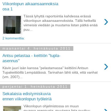
Viikonlopun aikaansaannoksia
osa 1
›
Tässä lyhyttä raportointia kahdessa erässä
viikonlopun aikaansaannoksista. Tällä hetkellä
viimeisiä viedään ja muutama listan pätkä enää
puu...
2 kommenttia:
maanantai 4. heinäkuuta 2011
Antsu pelastaa - keittiön "tupla-
›
asennus"
Kävin juuri isän kanssa "pelastamassa" keittiöni Antsun
Tupakeittiöillä Lempäälässä. Tarinahan lähti siitä, että vanhat
(vm. 2007)...
perjantai 1. heinäkuuta 2011
Sekalaisia edistymiskuvia
ennen viikonlopun työleiriä
›
Viikonlopun ohjelmistossa on muun
muassa asennusta: muutama lista puuttuu,