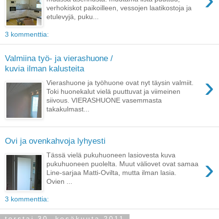
verhokiskot paikoilleen, vessojen laatikostoja ja
etulevyjä, puku...
3 kommenttia:
Valmiina työ- ja vierashuone /
kuvia ilman kalusteita
›
Vierashuone ja työhuone ovat nyt täysin valmiit.
Toki huonekalut vielä puuttuvat ja viimeinen
siivous. VIERASHUONE vasemmasta
takakulmast...
Ovi ja ovenkahvoja lyhyesti
Tässä vielä pukuhuoneen lasiovesta kuva
›
pukuhuoneen puolelta. Muut väliovet ovat samaa
Line-sarjaa Matti-Ovilta, mutta ilman lasia.
Ovien ...
3 kommenttia:
torstai 30. kesäkuuta 2011