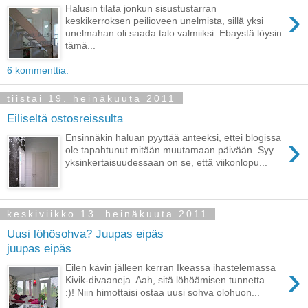
›
Halusin tilata jonkun sisustustarran
keskikerroksen peilioveen unelmista, sillä yksi
unelmahan oli saada talo valmiiksi. Ebaystä löysin
tämä...
6 kommenttia:
tiistai 19. heinäkuuta 2011
Eiliseltä ostosreissulta
›
Ensinnäkin haluan pyyttää anteeksi, ettei blogissa
ole tapahtunut mitään muutamaan päivään. Syy
yksinkertaisuudessaan on se, että viikonlopu...
keskiviikko 13. heinäkuuta 2011
Uusi löhösohva? Juupas eipäs
juupas eipäs
›
Eilen kävin jälleen kerran Ikeassa ihastelemassa
Kivik-divaaneja. Aah, sitä löhöämisen tunnetta
:)! Niin himottaisi ostaa uusi sohva olohuon...