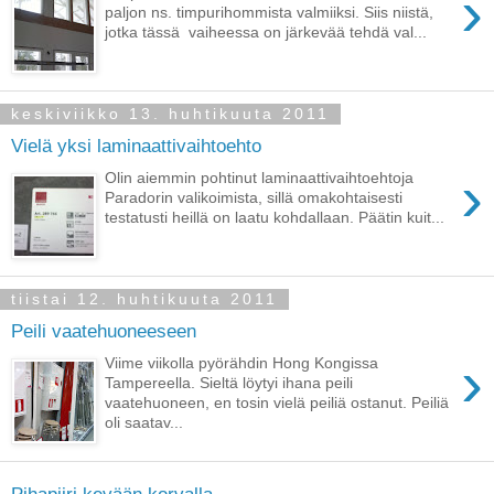
›
paljon ns. timpurihommista valmiiksi. Siis niistä,
jotka tässä vaiheessa on järkevää tehdä val...
keskiviikko 13. huhtikuuta 2011
Vielä yksi laminaattivaihtoehto
›
Olin aiemmin pohtinut laminaattivaihtoehtoja
Paradorin valikoimista, sillä omakohtaisesti
testatusti heillä on laatu kohdallaan. Päätin kuit...
tiistai 12. huhtikuuta 2011
Peili vaatehuoneeseen
›
Viime viikolla pyörähdin Hong Kongissa
Tampereella. Sieltä löytyi ihana peili
vaatehuoneen, en tosin vielä peiliä ostanut. Peiliä
oli saatav...
Pihapiiri kevään korvalla