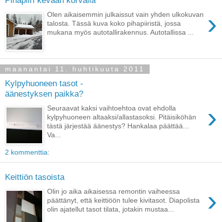
›
Olen aikaisemmin julkaissut vain yhden ulkokuvan
talosta. Tässä kuva koko pihapiiristä, jossa
mukana myös autotallirakennus. Autotallissa ...
maanantai 11. huhtikuuta 2011
Kylpyhuoneen tasot -
äänestyksen paikka?
›
Seuraavat kaksi vaihtoehtoa ovat ehdolla
kylpyhuoneen altaaksi/allastasoksi. Pitäisiköhän
tästä järjestää äänestys? Hankalaa päättää...
Va...
2 kommenttia:
Keittiön tasoista
›
Olin jo aika aikaisessa remontin vaiheessa
päättänyt, että keittiöön tulee kivitasot. Diapolista
olin ajatellut tasot tilata, jotakin mustaa...