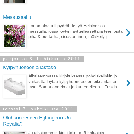
Messusaaliit
›
Lauantaina tuli pyörähdettyä Helsingissä
messuilla, jossa löytyi näytteilleasettajia teemoista
piha & puutarha, sisustaminen, mökkeily j...
perjantai 8. huhtikuuta 2011
Kylpyhuoneen allastaso
›
Aikaisemmassa kirjoituksessa pohdiskelinkin jo
vaikeutta löytää kylpyhuoneeseen oikeanlainen
taso. Samat ongelmat jatkuu edelleen... Tuskin ...
torstai 7. huhtikuuta 2011
Olohuoneeseen Eijffingerin Uni
Royalia?
Jo aikaisemmin kirjoittelin, että haluaisin