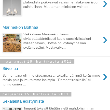
›
plafondista poikkeavat valaisimet alakerran isoon
suihkutilaan. Muutaman mieleisen vaihtoe...
Marimekon Bottnaa
›
Vaikkakaan Marimekon kuosit
eivät pääsääntöisesti kuulu suosikkilistalleni
millään tavoin, Bottna on löytänyt paikan
sydämessäni. Mustavalko...
maanantai 18. huhtikuuta 2011
Siivoilua
›
Sunnuntaina olimme siivoamassa raksalla. Lähinnä keräsimme
roskia pois ja imuroimme isoimpia. "Remonttireiskoilla" ei
tunnu omien ...
perjantai 15. huhtikuuta 2011
Sekalaista edistymistä
Timpurit tekevät tänään vielä mahdollisimman