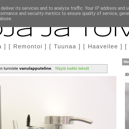
H
MARKKINOINTI & YHTEISTYÖ
deliver its services and to analyze traffic. Your IP address and 
formance and security metrics to ensure quality of service, gen
abuse.
ja ja Toi
a ] [ Remontoi ] [ Tuunaa ] [ Haaveilee ] [
Mi
on tunniste
vanulapputeline
.
Näytä kaikki tekstit
JO