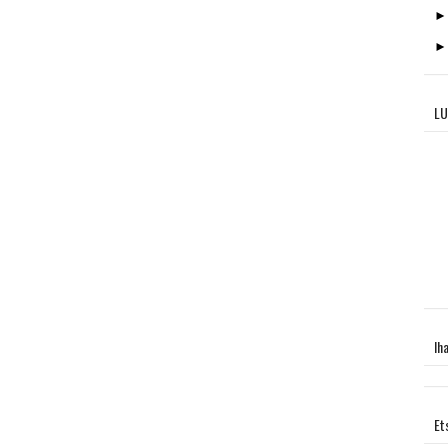
LU
Ih
Et