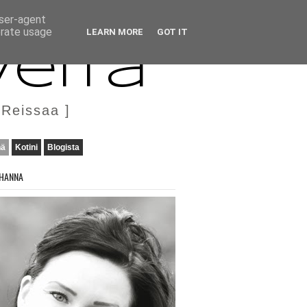
user-agent
erate usage
LEARN MORE
GOT IT
veita
 Reissaa ]
nä
Kotini
Blogista
HANNA