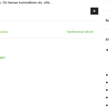
n. On hieman kummallinen olo, sillä...
+
Ku
tusivu
Vanhemmat tekstit
Ar