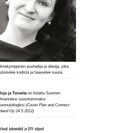
lmekymppinen puuhailija ja ideoija, joka
utiskelee kodista ja haaveilee suuria.
loja ja Toiveita
on listattu Suomen
lmanneksi suosituimmaksi
kennusblogiksi
(Cision Plan and Connect
nland Oy 24.5.2012)
rhaat lukuvinkit ja DIY-ohjeet