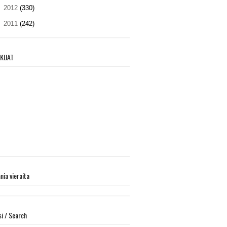
►
2012
(330)
►
2011
(242)
KIJAT
ania vieraita
si / Search