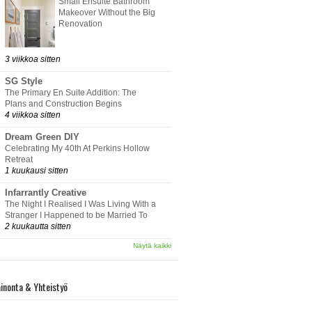
Small Ensuite Bathroom
Makeover Without the Big
Renovation
3 viikkoa sitten
SG Style
The Primary En Suite Addition: The
Plans and Construction Begins
4 viikkoa sitten
Dream Green DIY
Celebrating My 40th At Perkins Hollow
Retreat
1 kuukausi sitten
Infarrantly Creative
The Night I Realised I Was Living With a
Stranger I Happened to be Married To
2 kuukautta sitten
Näytä kaikki
inonta & Yhteistyö