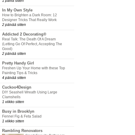
1 päivä sitten
In My Own Style
How to Brighten a Dark Room: 12
Designer Tricks That Really Work
2 päivää sitten
Addicted 2 Decorating®
Real Talk: The Death Of A Dream
(Letting Go Of Perfect, Accepting The
Good)
2 päivää sitten
Pretty Handy Girl
Freshen Up Your Home with these Top
Painting Tips & Tricks
4 päivää sitten
Cuckoo4Design
DIY Seashell Wreath Using Large
Clamshells
1 viikko sitten
Busy in Brooklyn
Fennel Fig & Feta Salad
1 viikko sitten
Rambling Renovators