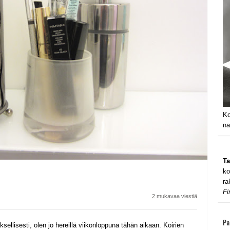
Ko
na
Ta
ko
ra
Fi
2 mukavaa viestiä
Pa
llisesti, olen jo hereillä viikonloppuna tähän aikaan. Koirien