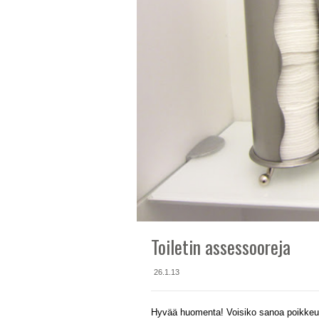
Toiletin assessooreja
26.1.13
Hyvää huomenta! Voisiko sanoa poikkeukse