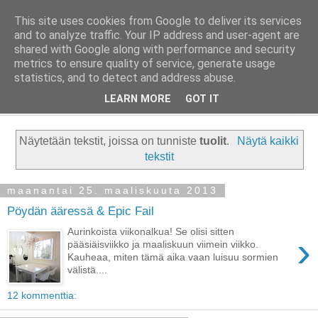
This site uses cookies from Google to deliver its services
Taloja ja Toiveita
and to analyze traffic. Your IP address and user-agent are
shared with Google along with performance and security
metrics to ensure quality of service, generate usage
[ Sisustaa ] [ Remontoi ] [ Tuunaa ] [ Haaveilee ] [ Reissaa ]
statistics, and to detect and address abuse.
LEARN MORE
GOT IT
▼
Näytetään tekstit, joissa on tunniste
tuolit
.
Näytä kaikki
tekstit
maanantai 25. maaliskuuta 2013
Pöydän ääressä & Epic Fail
Aurinkoista viikonalkua! Se olisi sitten
›
pääsiäisviikko ja maaliskuun viimein viikko.
Kauheaa, miten tämä aika vaan luisuu sormien
välistä....
12 kommenttia: