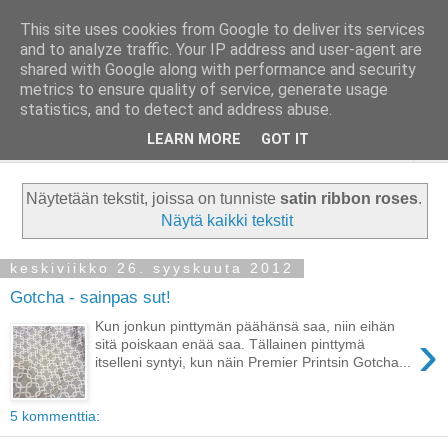
This site uses cookies from Google to deliver its services
Taloja ja Toiveita
and to analyze traffic. Your IP address and user-agent are
shared with Google along with performance and security
metrics to ensure quality of service, generate usage
[ Sisustaa ] [ Remontoi ] [ Tuunaa ] [ Haaveilee ] [ Reissaa ]
statistics, and to detect and address abuse.
LEARN MORE
GOT IT
▼
Näytetään tekstit, joissa on tunniste
satin ribbon roses
.
Näytä kaikki tekstit
keskiviikko 26. syyskuuta 2012
Gotcha - sainpas sut!
Kun jonkun pinttymän päähänsä saa, niin eihän
›
sitä poiskaan enää saa. Tällainen pinttymä
itselleni syntyi, kun näin Premier Printsin Gotcha...
5 kommenttia: