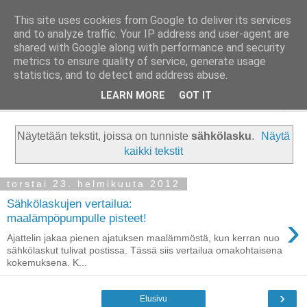
This site uses cookies from Google to deliver its services
Taloja ja Toiveita
and to analyze traffic. Your IP address and user-agent are
shared with Google along with performance and security
metrics to ensure quality of service, generate usage
[ Sisustaa ] [ Remontoi ] [ Tuunaa ] [ Haaveilee ] [ Reissaa ]
statistics, and to detect and address abuse.
LEARN MORE
GOT IT
▼
Näytetään tekstit, joissa on tunniste
sähkölasku
.
Näytä
kaikki tekstit
torstai 23. helmikuuta 2012
Sähkölaskujen vertailua:
›
maalämpöpumpulle pisteet!
Ajattelin jakaa pienen ajatuksen maalämmöstä, kun kerran nuo
sähkölaskut tulivat postissa. Tässä siis vertailua omakohtaisena
kokemuksena. K...
›
Etusivu