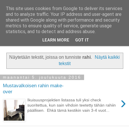
This site uses cookies from Google to deliver its services
Taloja ja Toiveita
and to analyze traffic. Your IP address and user-agent are
shared with Google along with performance and security
metrics to ensure quality of service, generate usage
[ Sisustaa ] [ Remontoi ] [ Tuunaa ] [ Haaveilee ] [ Reissaa ]
statistics, and to detect and address abuse.
LEARN MORE
GOT IT
▼
Näytetään tekstit, joissa on tunniste
rahi
.
Näytä kaikki
tekstit
maanantai 5. joulukuuta 2016
Mustavalkoisen rahin make-
over
›
Ikuisuusprojektien listassa tuli yksi check
suoritettua, kun sain vihdoin teetetty tähän rahiin
päällisen. Ehkä tämä kestikin vain 3-4 vuot...