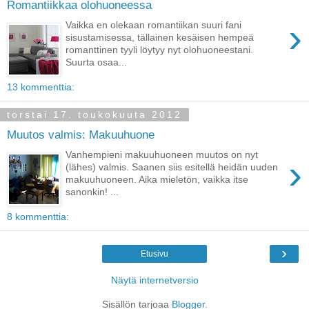
Romantiikkaa olohuoneessa
›
Vaikka en olekaan romantiikan suuri fani
sisustamisessa, tällainen kesäisen hempeä
romanttinen tyyli löytyy nyt olohuoneestani.
Suurta osaa...
13 kommenttia:
torstai 17. toukokuuta 2012
Muutos valmis: Makuuhuone
Vanhempieni makuuhuoneen muutos on nyt
›
(lähes) valmis. Saanen siis esitellä heidän uuden
makuuhuoneen. Aika mieletön, vaikka itse
sanonkin! ...
8 kommenttia:
›
Etusivu
Näytä internetversio
Sisällön tarjoaa
Blogger
.