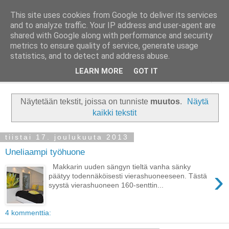
This site uses cookies from Google to deliver its services
Taloja ja Toiveita
and to analyze traffic. Your IP address and user-agent are
shared with Google along with performance and security
metrics to ensure quality of service, generate usage
[ Sisustaa ] [ Remontoi ] [ Tuunaa ] [ Haaveilee ] [ Reissaa ]
statistics, and to detect and address abuse.
LEARN MORE
GOT IT
▼
Näytetään tekstit, joissa on tunniste
muutos
.
Näytä
kaikki tekstit
tiistai 17. joulukuuta 2013
Uneliaampi työhuone
Makkarin uuden sängyn tieltä vanha sänky
›
päätyy todennäköisesti vierashuoneeseen. Tästä
syystä vierashuoneen 160-senttin...
4 kommenttia: