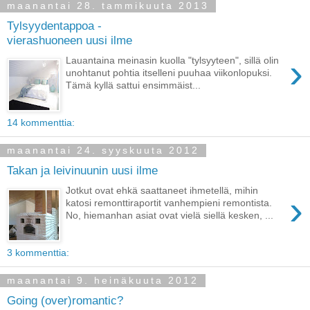
maanantai 28. tammikuuta 2013
Tylsyydentappoa -
vierashuoneen uusi ilme
›
Lauantaina meinasin kuolla "tylsyyteen", sillä olin
unohtanut pohtia itselleni puuhaa viikonlopuksi.
Tämä kyllä sattui ensimmäist...
14 kommenttia:
maanantai 24. syyskuuta 2012
Takan ja leivinuunin uusi ilme
Jotkut ovat ehkä saattaneet ihmetellä, mihin
›
katosi remonttiraportit vanhempieni remontista.
No, hiemanhan asiat ovat vielä siellä kesken, ...
3 kommenttia:
maanantai 9. heinäkuuta 2012
Going (over)romantic?