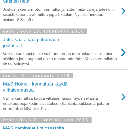
Sininen hetki
›
Joskus iskee armoton värinälkä ja sitten niitä värejä tuleekiin
sisustukseensa ahmittua jopa liikaakin. Nyt iski himotus
siniseen! Siispä e...
keskiviikko 19. lokakuuta 2016
Joko saa alkaa puhumaan
›
joulusta?
Vaikka kuukausi ei ole vaihtunut edes marraskuuksi, silti pieni
sisäinen jouluhupsuni alkaa nostaa päätään. Vaikka en mikään
über-jouluintoi...
torstai 8. syyskuuta 2016
M&S Home - kannattaa käydä
›
vilkaisemassa
Välillä kannattaa käydä vilkaisemassa myös sellaisia
nettikauppoja kodin sisustuksen hankintapaikkoina, joita ei
normaalisti käyttäisi. Kivo...
keskiviikko 21. tammikuuta 2015
M&S namipalat kotiosastolta