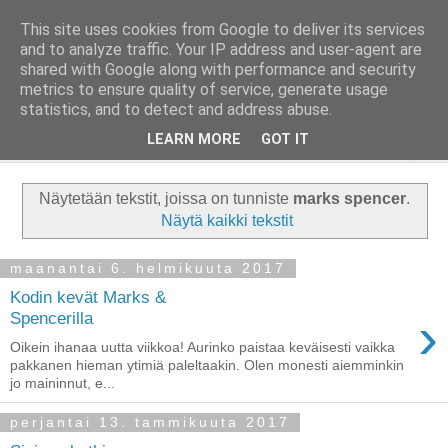
This site uses cookies from Google to deliver its services
Taloja ja Toiveita
and to analyze traffic. Your IP address and user-agent are
shared with Google along with performance and security
metrics to ensure quality of service, generate usage
[ Sisustaa ] [ Remontoi ] [ Tuunaa ] [ Haaveilee ] [ Reissaa ]
statistics, and to detect and address abuse.
LEARN MORE
GOT IT
▼
Näytetään tekstit, joissa on tunniste
marks spencer
.
Näytä kaikki tekstit
maanantai 6. helmikuuta 2017
Kodin kevät Marks &
›
Spencerilla
Oikein ihanaa uutta viikkoa! Aurinko paistaa keväisesti vaikka
pakkanen hieman ytimiä paleltaakin. Olen monesti aiemminkin
jo maininnut, e...
perjantai 13. tammikuuta 2017