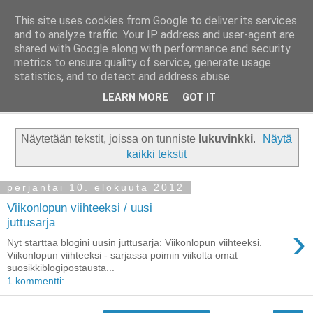
This site uses cookies from Google to deliver its services
Taloja ja Toiveita
and to analyze traffic. Your IP address and user-agent are
shared with Google along with performance and security
metrics to ensure quality of service, generate usage
[ Sisustaa ] [ Remontoi ] [ Tuunaa ] [ Haaveilee ] [ Reissaa ]
statistics, and to detect and address abuse.
LEARN MORE
GOT IT
▼
Näytetään tekstit, joissa on tunniste
lukuvinkki
.
Näytä
kaikki tekstit
perjantai 10. elokuuta 2012
Viikonlopun viihteeksi / uusi
juttusarja
›
Nyt starttaa blogini uusin juttusarja: Viikonlopun viihteeksi.
Viikonlopun viihteeksi - sarjassa poimin viikolta omat
suosikkiblogipostausta...
1 kommentti: