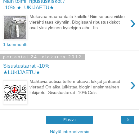
Näin toimii ripustuskiskot /
-10% ★LUKIJAETU★
›
Mukavaa maanantaita kaikille! Niin se uusi viikko
vierähti taas käyntiin. Blogissani ripustuskiskot
ovat yksi yleinen kyselyjen aihe. Its...
1 kommentti:
perjantai 24. elokuuta 2012
Sisustustarrat -10%
★LUKIJAETU★
›
Mahtavia uutisia teille mukavat lukijat ja ihanat
vieraat! On aika julkistaa blogini ensimmäinen
lukijaetu: Sisustustarrat -10% Cols ...
›
Etusivu
Näytä internetversio