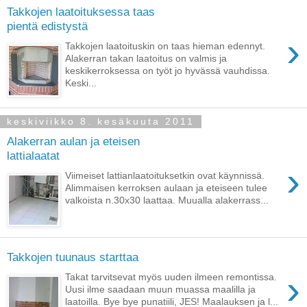
Takkojen laatoituksessa taas
pientä edistystä
›
Takkojen laatoituskin on taas hieman edennyt.
Alakerran takan laatoitus on valmis ja
keskikerroksessa on työt jo hyvässä vauhdissa.
Keski...
keskiviikko 8. kesäkuuta 2011
Alakerran aulan ja eteisen
lattialaatat
›
Viimeiset lattianlaatoituksetkin ovat käynnissä.
Alimmaisen kerroksen aulaan ja eteiseen tulee
valkoista n.30x30 laattaa. Muualla alakerrass...
Takkojen tuunaus starttaa
›
Takat tarvitsevat myös uuden ilmeen remontissa.
Uusi ilme saadaan muun muassa maalilla ja
laatoilla. Bye bye punatiili, JES! Maalauksen ja l...