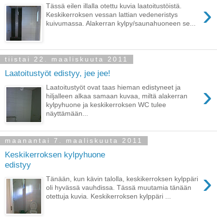
›
Tässä eilen illalla otettu kuvia laatoitustöistä.
Keskikerroksen vessan lattian vedeneristys
kuivumassa. Alakerran kylpy/saunahuoneen se...
tiistai 22. maaliskuuta 2011
Laatoitustyöt edistyy, jee jee!
›
Laatoitustyöt ovat taas hieman edistyneet ja
hiljalleen alkaa samaan kuvaa, miltä alakerran
kylpyhuone ja keskikerroksen WC tulee
näyttämään...
maanantai 7. maaliskuuta 2011
Keskikerroksen kylpyhuone
edistyy
›
Tänään, kun kävin talolla, keskikerroksen kylppäri
oli hyvässä vauhdissa. Tässä muutamia tänään
otettuja kuvia. Keskikerroksen kylppäri ...