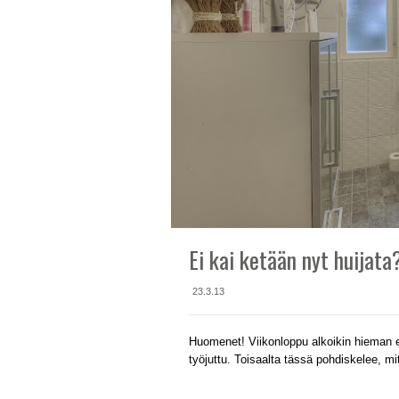
Ei kai ketään nyt huijata
23.3.13
Huomenet! Viikonloppu alkoikin hieman er
työjuttu. Toisaalta tässä pohdiskelee, mit