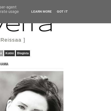
user-agent
erate usage
LEARN MORE
GOT IT
veita
 Reissaa ]
nä
Kotini
Blogista
HANNA