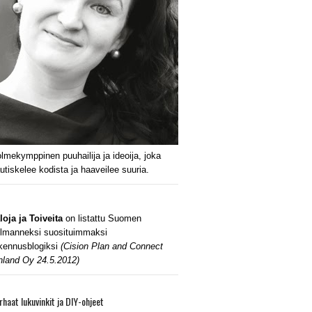
lmekymppinen puuhailija ja ideoija, joka
utiskelee kodista ja haaveilee suuria.
loja ja Toiveita
on listattu Suomen
lmanneksi suosituimmaksi
kennusblogiksi
(Cision Plan and Connect
nland Oy 24.5.2012)
rhaat lukuvinkit ja DIY-ohjeet