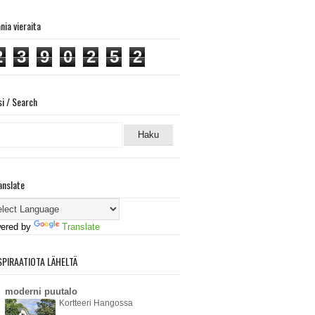
ania vieraita
2
3
9
0
2
5
2
si / Search
anslate
ered by
Translate
SPIRAATIOTA LÄHELTÄ
moderni puutalo
Kortteeri Hangossa