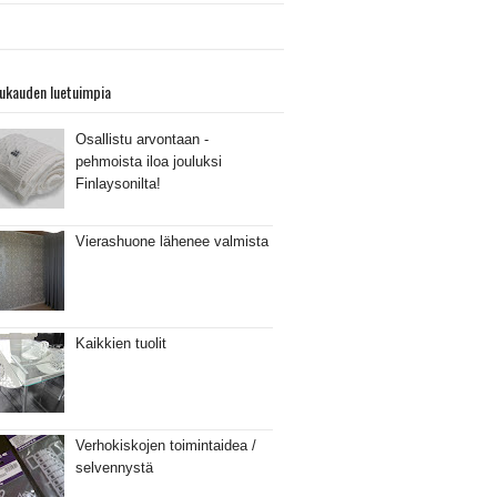
ukauden luetuimpia
Osallistu arvontaan -
pehmoista iloa jouluksi
Finlaysonilta!
Vierashuone lähenee valmista
Kaikkien tuolit
Verhokiskojen toimintaidea /
selvennystä