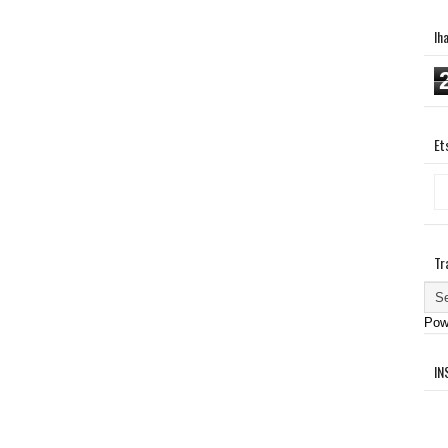
Ih
Et
Tr
Pow
IN