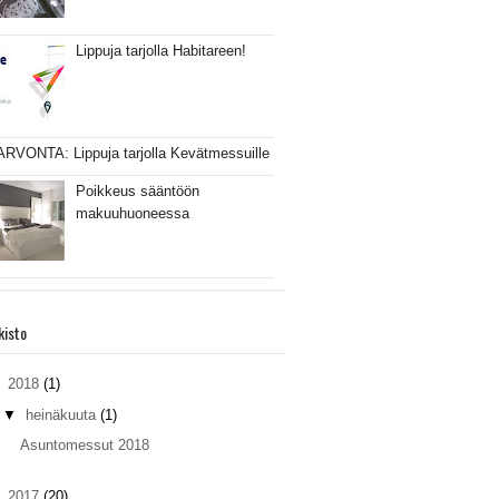
Lippuja tarjolla Habitareen!
ARVONTA: Lippuja tarjolla Kevätmessuille
Poikkeus sääntöön
makuuhuoneessa
kisto
▼
2018
(1)
▼
heinäkuuta
(1)
Asuntomessut 2018
►
2017
(20)