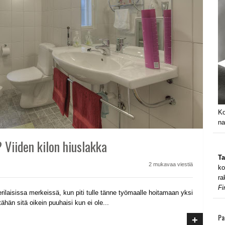
Ko
na
? Viiden kilon hiuslakka
Ta
2 mukavaa viestiä
ko
ra
Fi
ilaisissa merkeissä, kun piti tulle tänne työmaalle hoitamaan yksi
ähän sitä oikein puuhaisi kun ei ole...
Pa
+