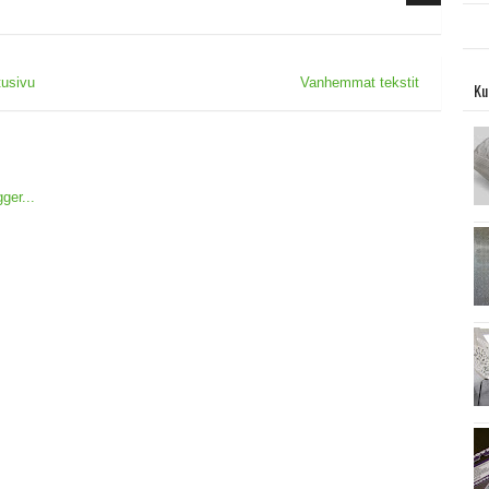
tusivu
Vanhemmat tekstit
Ku