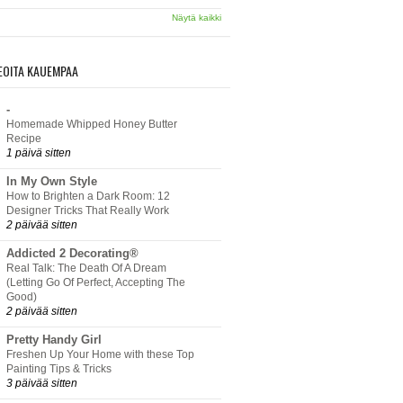
Näytä kaikki
EOITA KAUEMPAA
-
Homemade Whipped Honey Butter
Recipe
1 päivä sitten
In My Own Style
How to Brighten a Dark Room: 12
Designer Tricks That Really Work
2 päivää sitten
Addicted 2 Decorating®
Real Talk: The Death Of A Dream
(Letting Go Of Perfect, Accepting The
Good)
2 päivää sitten
Pretty Handy Girl
Freshen Up Your Home with these Top
Painting Tips & Tricks
3 päivää sitten