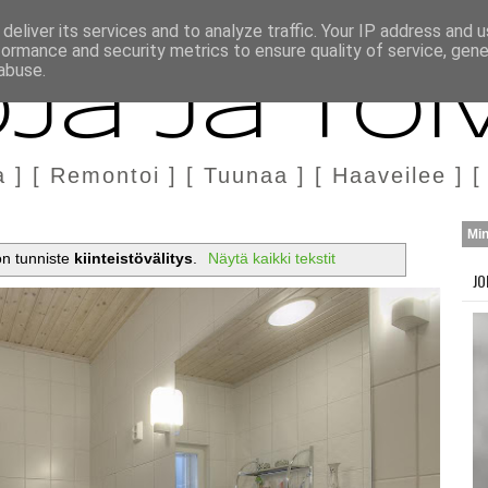
H
MARKKINOINTI & YHTEISTYÖ
deliver its services and to analyze traffic. Your IP address and 
formance and security metrics to ensure quality of service, gen
abuse.
ja ja Toi
a ] [ Remontoi ] [ Tuunaa ] [ Haaveilee ] [
Mi
 on tunniste
kiinteistövälitys
.
Näytä kaikki tekstit
JO