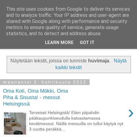
This site uses cookies from Google to deliver its services
Taloja ja Toiveita
and to analyze traffic. Your IP address and user-agent are
shared with Google along with performance and security
metrics to ensure quality of service, generate usage
[ Sisustaa ] [ Remontoi ] [ Tuunaa ] [ Haaveilee ] [ Reissaa ]
statistics, and to detect and address abuse.
LEARN MORE
GOT IT
▼
Näytetään tekstit, joissa on tunniste
huvimaja
.
Näytä
kaikki tekstit
maanantai 2. huhtikuuta 2012
Oma Koti, Oma Mökki, Oma
Piha & Sisusta! - messut
Helsingissä
›
Terveiset Helsingistä! Eilen piipahdin
pääkaupunkiseudulla katsastamassa
kevätmessut. Näillä messuilla on tullut käytyä nyt
3 vuotta peräkkä...