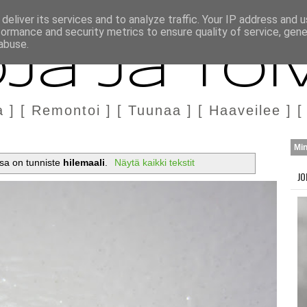
H
MARKKINOINTI & YHTEISTYÖ
deliver its services and to analyze traffic. Your IP address and 
formance and security metrics to ensure quality of service, gen
abuse.
ja ja Toi
a ] [ Remontoi ] [ Tuunaa ] [ Haaveilee ] [
Mi
ssa on tunniste
hilemaali
.
Näytä kaikki tekstit
JO