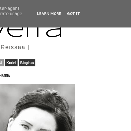
user-agent
erate usage
LEARN MORE
GOT IT
veita
 Reissaa ]
nä
Kotini
Blogista
HANNA