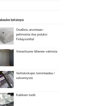
ukauden luetuimpia
Osallistu arvontaan -
pehmoista iloa jouluksi
Finlaysonilta!
Vierashuone lähenee valmista
Verhokiskojen toimintaidea /
selvennystä
Kaikkien tuolit