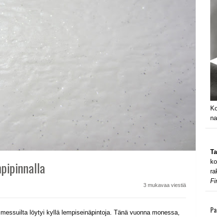
Ko
na
Ta
ko
pipinnalla
ra
Fi
3 mukavaa viestiä
Pa
messuilta löytyi kyllä lempiseinäpintoja. Tänä vuonna monessa,