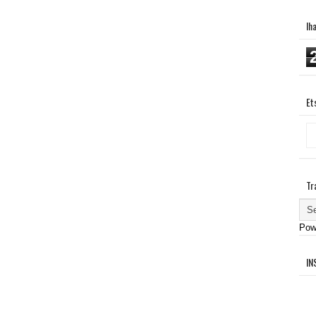
Ih
Et
Tr
Pow
IN