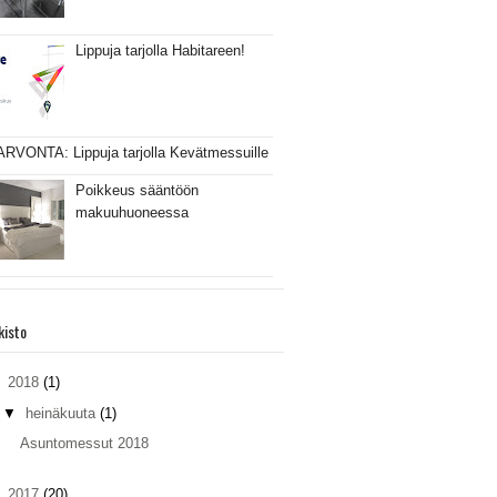
Lippuja tarjolla Habitareen!
ARVONTA: Lippuja tarjolla Kevätmessuille
Poikkeus sääntöön
makuuhuoneessa
kisto
▼
2018
(1)
▼
heinäkuuta
(1)
Asuntomessut 2018
►
2017
(20)