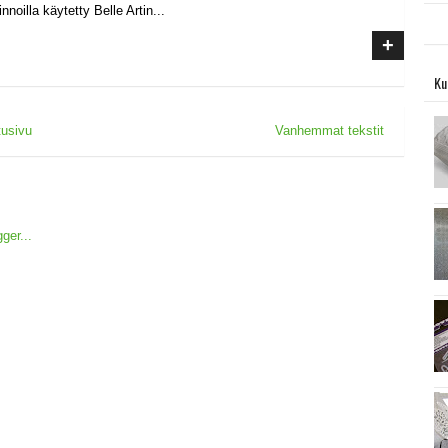
noilla käytetty Belle Artin...
+
Ku
tusivu
Vanhemmat tekstit