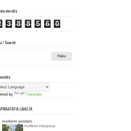
ania vieraita
2
3
8
8
5
6
0
si / Search
anslate
ered by
Translate
SPIRAATIOTA LÄHELTÄ
moderni puutalo
Kortteeri Hangossa