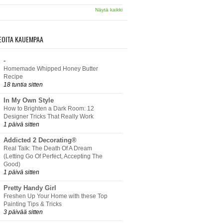
Näytä kaikki
EOITA KAUEMPAA
-
Homemade Whipped Honey Butter
Recipe
18 tuntia sitten
In My Own Style
How to Brighten a Dark Room: 12
Designer Tricks That Really Work
1 päivä sitten
Addicted 2 Decorating®
Real Talk: The Death Of A Dream
(Letting Go Of Perfect, Accepting The
Good)
1 päivä sitten
Pretty Handy Girl
Freshen Up Your Home with these Top
Painting Tips & Tricks
3 päivää sitten