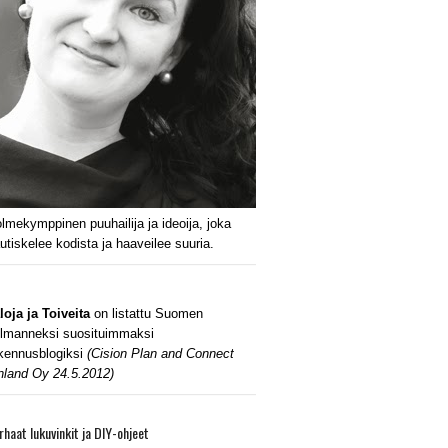
lmekymppinen puuhailija ja ideoija, joka
utiskelee kodista ja haaveilee suuria.
loja ja Toiveita
on listattu Suomen
lmanneksi suosituimmaksi
kennusblogiksi
(Cision Plan and Connect
nland Oy 24.5.2012)
rhaat lukuvinkit ja DIY-ohjeet