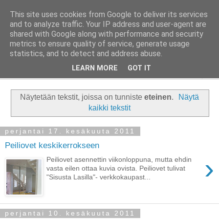
This site uses cookies from Google to deliver its services
Taloja ja Toiveita
and to analyze traffic. Your IP address and user-agent are
shared with Google along with performance and security
metrics to ensure quality of service, generate usage
[ Sisustaa ] [ Remontoi ] [ Tuunaa ] [ Haaveilee ] [ Reissaa ]
statistics, and to detect and address abuse.
LEARN MORE
GOT IT
▼
Näytetään tekstit, joissa on tunniste
eteinen
.
Näytä
kaikki tekstit
perjantai 17. kesäkuuta 2011
Peiliovet keskikerrokseen
›
Peiliovet asennettin viikonloppuna, mutta ehdin
vasta eilen ottaa kuvia ovista. Peiliovet tulivat
"Sisusta Lasilla"- verkkokaupast...
perjantai 10. kesäkuuta 2011