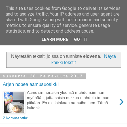
This site uses cookies from Google to deliver its services
Taloja ja Toiveita
and to analyze traffic. Your IP address and user-agent are
shared with Google along with performance and security
metrics to ensure quality of service, generate usage
[ Sisustaa ] [ Remontoi ] [ Tuunaa ] [ Haaveilee ] [ Reissaa ]
statistics, and to detect and address abuse.
LEARN MORE
GOT IT
▼
Näytetään tekstit, joissa on tunniste
elovena
.
Näytä
kaikki tekstit
sunnuntai 28. heinäkuuta 2013
Arjen nopea aamusuosikki
Aamuisin heräilen yleensä mahdollisimman
›
myöhään, jotta saisin nukkua mahdollisimman
pitkään. En ole lainkaan aamuihminen. Tämä
kuitenk...
2 kommenttia: