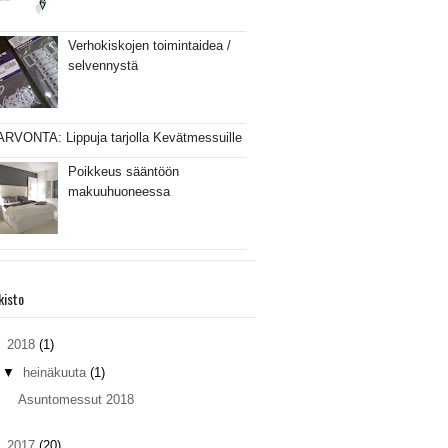
Verhokiskojen toimintaidea /
selvennystä
ARVONTA: Lippuja tarjolla Kevätmessuille
Poikkeus sääntöön
makuuhuoneessa
kisto
▼
2018
(1)
▼
heinäkuuta
(1)
Asuntomessut 2018
►
2017
(20)