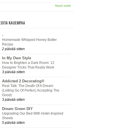
Näytä kaikki
EOITA KAUEMPAA
-
Homemade Whipped Honey Butter
Recipe
2 päivää sitten
In My Own Style
How to Brighten a Dark Room: 12
Designer Tricks That Really Work
3 päivää sitten
Addicted 2 Decorating®
Real Talk: The Death Of A Dream
(Letting Go Of Perfect, Accepting The
Good)
3 päivää sitten
Dream Green DIY
Upgrading Our Bed With Hotel-Inspired
Sheets
5 päivää sitten