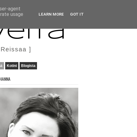
user-agent
erate usage
LEARN MORE
GOT IT
veita
 Reissaa ]
nä
Kotini
Blogista
HANNA