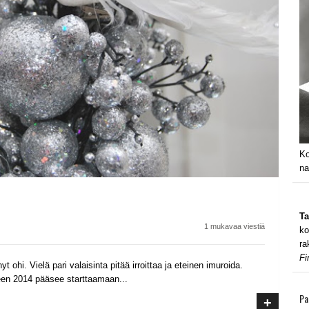
Ko
na
Ta
1 mukavaa viestiä
ko
ra
Fi
 ohi. Vielä pari valaisinta pitää irroittaa ja eteinen imuroida.
en 2014 pääsee starttaamaan...
Pa
+