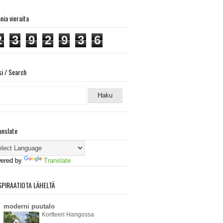
ania vieraita
2
3
9
2
9
3
6
si / Search
anslate
ered by
Translate
SPIRAATIOTA LÄHELTÄ
moderni puutalo
Kortteeri Hangossa