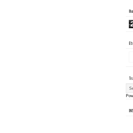
Ih
Et
Tr
Pow
IN