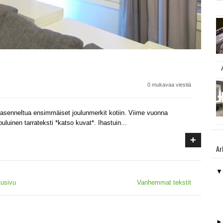
0 mukavaa viestiä
li asenneltua ensimmäiset joulunmerkit kotiin. Viime vuonna
luinen tarrateksti *katso kuvat*. Ihastuin...
+
Ar
tusivu
Vanhemmat tekstit