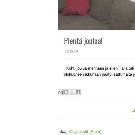
Pientä joulua!
12.12.13
Kohti joulua mennään ja eilen illalla tu
olohuoneen ikkunaan päätyi sattumalta jou
E
Tilaa:
Blogitekstit (Atom)