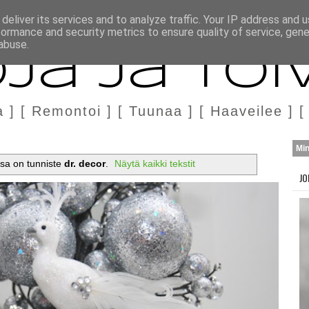
H
MARKKINOINTI & YHTEISTYÖ
deliver its services and to analyze traffic. Your IP address and 
formance and security metrics to ensure quality of service, gen
abuse.
ja ja Toi
a ] [ Remontoi ] [ Tuunaa ] [ Haaveilee ] [
Mi
issa on tunniste
dr. decor
.
Näytä kaikki tekstit
JO