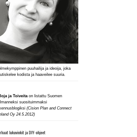
lmekymppinen puuhailija ja ideoija, joka
utiskelee kodista ja haaveilee suuria.
loja ja Toiveita
on listattu Suomen
lmanneksi suosituimmaksi
kennusblogiksi
(Cision Plan and Connect
nland Oy 24.5.2012)
rhaat lukuvinkit ja DIY-ohjeet