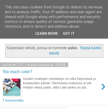
This site uses cookies from Google to deliver its services
Taloja ja Toiveita
and to analyze traffic. Your IP address and user-agent are
shared with Google along with performance and security
metrics to ensure quality of service, generate usage
[ Sisustaa ] [ Remontoi ] [ Tuunaa ] [ Haaveilee ] [ Reissaa ]
statistics, and to detect and address abuse.
LEARN MORE
GOT IT
▼
Näytetään tekstit, joissa on tunniste
asko
.
Näytä kaikki
tekstit
torstai 27. maaliskuuta 2014
Too much color?
Uusien mattojen metsästys on ollut käynnissä jo
›
kuukauden päivät. Vanhoissa matoissa ei ole
mitään vikaa paitsi, että Late-poika on pis...
7 kommenttia: