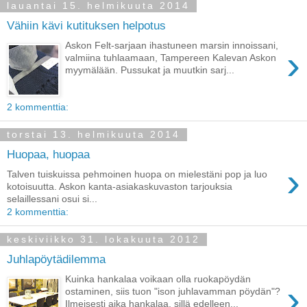
lauantai 15. helmikuuta 2014
Vähiin kävi kutituksen helpotus
Askon Felt-sarjaan ihastuneen marsin innoissani,
›
valmiina tuhlaamaan, Tampereen Kalevan Askon
myymälään. Pussukat ja muutkin sarj...
2 kommenttia:
torstai 13. helmikuuta 2014
Huopaa, huopaa
›
Talven tuiskuissa pehmoinen huopa on mielestäni pop ja luo
kotoisuutta. Askon kanta-asiakaskuvaston tarjouksia
selaillessani osui si...
2 kommenttia:
keskiviikko 31. lokakuuta 2012
Juhlapöytädilemma
Kuinka hankalaa voikaan olla ruokapöydän
›
ostaminen, siis tuon "ison juhlavamman pöydän"?
Ilmeisesti aika hankalaa, sillä edelleen...