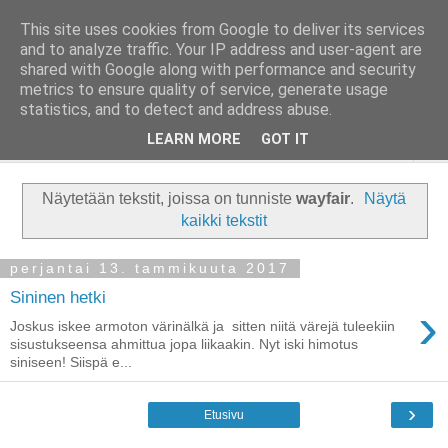
This site uses cookies from Google to deliver its services
Taloja ja Toiveita
and to analyze traffic. Your IP address and user-agent are
shared with Google along with performance and security
metrics to ensure quality of service, generate usage
[ Sisustaa ] [ Remontoi ] [ Tuunaa ] [ Haaveilee ] [ Reissaa ]
statistics, and to detect and address abuse.
LEARN MORE
GOT IT
▼
Näytetään tekstit, joissa on tunniste
wayfair
.
Näytä
kaikki tekstit
perjantai 13. tammikuuta 2017
Sininen hetki
›
Joskus iskee armoton värinälkä ja sitten niitä värejä tuleekiin
sisustukseensa ahmittua jopa liikaakin. Nyt iski himotus
siniseen! Siispä e...
›
Etusivu