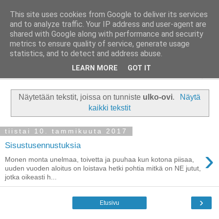
This site uses cookies from Google to deliver its services
Taloja ja Toiveita
and to analyze traffic. Your IP address and user-agent are
shared with Google along with performance and security
metrics to ensure quality of service, generate usage
[ Sisustaa ] [ Remontoi ] [ Tuunaa ] [ Haaveilee ] [ Reissaa ]
statistics, and to detect and address abuse.
LEARN MORE
GOT IT
▼
Näytetään tekstit, joissa on tunniste
ulko-ovi
.
Näytä
kaikki tekstit
tiistai 10. tammikuuta 2017
Sisustusennustuksia
›
Monen monta unelmaa, toivetta ja puuhaa kun kotona piisaa,
uuden vuoden aloitus on loistava hetki pohtia mitkä on NE jutut,
jotka oikeasti h...
›
Etusivu