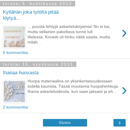
torstai 5. huhtikuuta 2012
Kyllähän joka tytöltä pitää
löytyä...
›
... puusta tehtyjä askartelukirjaimia! No ei kai,
mutta sellainen pakottava tunne tuli
tilatessa. Kovasti oli hinku näitä saada, mutta
mitäh...
6 kommenttia:
torstai 15. syyskuuta 2011
Ihanaa huovasta
Huopa materiaalina on yksinkertaisuudessaan
›
todella kaunista. Tässä muutamia huopaherkkuja.
Ihania askarteluideoita, kun vaan jaksaisi ja eh...
2 kommenttia:
›
Etusivu