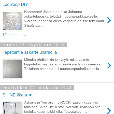
Looploop DIY
Huomenet! Jälleen on aika Johanna-
›
askartelupaskartelutädin puuhanurkkaukselle.
Vierashuoneessa oleva varjostin on itse tekemäni.
Siispä jaa...
10 kommenttia:
torstai 27. syyskuuta 2012
Tapetointia askarteluharsolla
›
Minulta ehdittiinkin jo kysyä, miltä valmis
lopputulos näyttää äitini uudessa työhuoneessa.
Tällainen seinästä tuli tuunaus/puuhailukokeilu...
keskiviikko 22. elokuuta 2012
SHINE like a ★
Askartelin You are my ROCK -taulun kaveriksi
›
tällaisen Shine like a star -version. Kyllähän sitä
taululla kaveri pitää olla. Toteutuksen te...