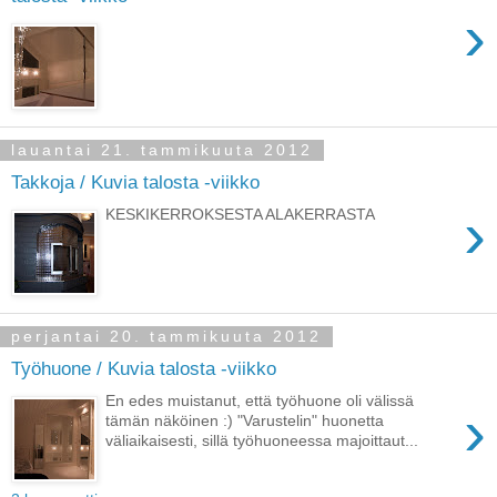
›
lauantai 21. tammikuuta 2012
Takkoja / Kuvia talosta -viikko
›
KESKIKERROKSESTA ALAKERRASTA
perjantai 20. tammikuuta 2012
Työhuone / Kuvia talosta -viikko
En edes muistanut, että työhuone oli välissä
›
tämän näköinen :) "Varustelin" huonetta
väliaikaisesti, sillä työhuoneessa majoittaut...