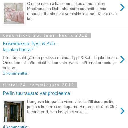
›
Olen jo usein aikaisemmin kuolannut Julien
MacDonaldin Debenhamsille suunnittelemia
tuotteita. Ihania ovat varsinkin lakanat. Kuvat ovat
lai...
keskiviikko 25. tammikuuta 2012
Kokemuksia Tyyli & Koti -
kirjakerhosta?
›
Eilen tupsahti jälleen postissa mainos Tyyli & Koti -kirjakerhosta.
Onko kenelläkään teistä kokemusta kyseisestä kirjakerhosta ja
heidän...
5 kommenttia:
tiistai 24. tammikuuta 2012
Peilin tuunausta: väriprobleema
Bongasin kirpparilta viime viikolla tällaisen peilin,
›
jonka ulkokerros on kuparia. Hintaa peilillä oli 35€.
Ideana peili, sen kehykset sekä ...
4 kommenttia: