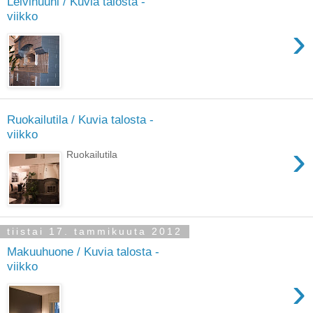
Leivinuuni / Kuvia talosta -
viikko
›
Ruokailutila / Kuvia talosta -
viikko
›
Ruokailutila
tiistai 17. tammikuuta 2012
Makuuhuone / Kuvia talosta -
viikko
›